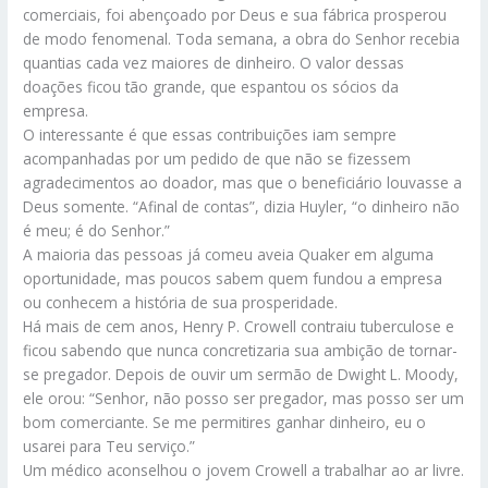
comerciais, foi abençoado por Deus e sua fábrica prosperou
de modo fenomenal. Toda semana, a obra do Senhor recebia
quantias cada vez maiores de dinheiro. O valor dessas
doações ficou tão grande, que espantou os sócios da
empresa.
O interessante é que essas contribuições iam sempre
acompanhadas por um pedido de que não se fizessem
agradecimentos ao doador, mas que o beneficiário louvasse a
Deus somente. “Afinal de contas”, dizia Huyler, “o dinheiro não
é meu; é do Senhor.”
A maioria das pessoas já comeu aveia Quaker em alguma
oportunidade, mas poucos sabem quem fundou a empresa
ou conhecem a história de sua prosperidade.
Há mais de cem anos, Henry P. Crowell contraiu tuberculose e
ficou sabendo que nunca concretizaria sua ambição de tornar-
se pregador. Depois de ouvir um sermão de Dwight L. Moody,
ele orou: “Senhor, não posso ser pregador, mas posso ser um
bom comerciante. Se me permitires ganhar dinheiro, eu o
usarei para Teu serviço.”
Um médico aconselhou o jovem Crowell a trabalhar ao ar livre.