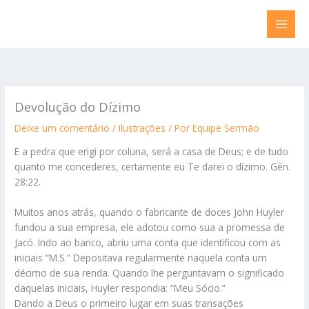
Ir
para
o
conteúdo
Devolução do Dízimo
Deixe um comentário
/
Ilustrações
/ Por
Equipe Sermão
E a pedra que erigi por coluna, será a casa de Deus; e de tudo
quanto me concederes, certamente eu Te darei o dízimo. Gên.
28:22.
Muitos anos atrás, quando o fabricante de doces John Huyler
fundou a sua empresa, ele adotou como sua a promessa de
Jacó. Indo ao banco, abriu uma conta que identificou com as
iniciais “M.S.” Depositava regularmente naquela conta um
décimo de sua renda. Quando lhe perguntavam o significado
daquelas iniciais, Huyler respondia: “Meu Sócio.”
Dando a Deus o primeiro lugar em suas transações