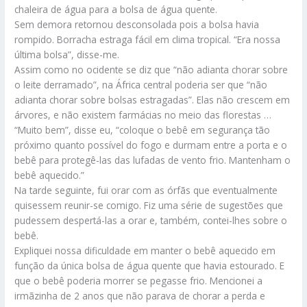
chaleira de água para a bolsa de água quente.
Sem demora retornou desconsolada pois a bolsa havia
rompido. Borracha estraga fácil em clima tropical. “Era nossa
última bolsa”, disse-me.
Assim como no ocidente se diz que “não adianta chorar sobre
o leite derramado”, na África central poderia ser que “não
adianta chorar sobre bolsas estragadas”. Elas não crescem em
árvores, e não existem farmácias no meio das florestas …
“Muito bem”, disse eu, “coloque o bebê em segurança tão
próximo quanto possível do fogo e durmam entre a porta e o
bebê para protegê-las das lufadas de vento frio. Mantenham o
bebê aquecido.”
Na tarde seguinte, fui orar com as órfãs que eventualmente
quisessem reunir-se comigo. Fiz uma série de sugestões que
pudessem despertá-las a orar e, também, contei-lhes sobre o
bebê.
Expliquei nossa dificuldade em manter o bebê aquecido em
função da única bolsa de água quente que havia estourado. E
que o bebê poderia morrer se pegasse frio. Mencionei a
irmãzinha de 2 anos que não parava de chorar a perda e