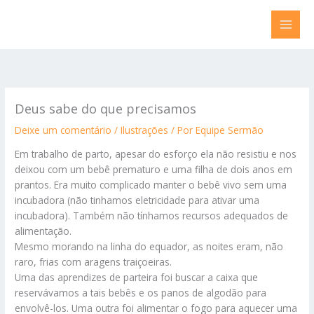
Ir
para
o
conteúdo
Deus sabe do que precisamos
Deixe um comentário
/
Ilustrações
/ Por
Equipe Sermão
Em trabalho de parto, apesar do esforço ela não resistiu e nos
deixou com um bebê prematuro e uma filha de dois anos em
prantos. Era muito complicado manter o bebê vivo sem uma
incubadora (não tinhamos eletricidade para ativar uma
incubadora). Também não tínhamos recursos adequados de
alimentação.
Mesmo morando na linha do equador, as noites eram, não
raro, frias com aragens traiçoeiras.
Uma das aprendizes de parteira foi buscar a caixa que
reservávamos a tais bebês e os panos de algodão para
envolvê-los. Uma outra foi alimentar o fogo para aquecer uma