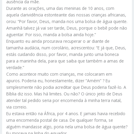
ausência da mãe.
Durante as orações, uma das meninas de 10 anos, com
aquela clarividência estonteante das nossas crianças africanas,
orou: “Por favor, Deus, manda-nos uma bolsa de água quente.
Amanhã talvez já vai ser tarde, Deus, porque o bebê pode não
aguentar. Por isso, manda a bolsa ainda hoje.”
Enquanto eu ainda procurava recuperar o ar diante de
tamanha audácia, num corolário, acrescentou: “E já que, Deus,
estás cuidando disso, por favor, manda junto uma boneca
para a maninha dela, para que saiba que também a amas de
verdade.”
Como acontece muito com crianças, me colocaram em
apuros. Poderia eu, honestamente, dizer “Amém” ? Eu
simplesmente não podia acreditar que Deus poderia fazê-lo. A
Bíblia diz isso. Mas há limites. Ou não? O único jeito de Deus
atender tal pedido seria por encomenda à minha terra natal,
via correio.
Eu estava então na África, por 4 anos. E jamais havia recebido
uma encomenda postal de casa. De qualquer forma, se
alguém mandasse algo, poria nela uma bolsa de água quente?
Eu morava na linha do equador.