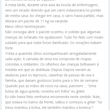
À meia tarde, durante uma aula da escola de enfermagem,
veio um recado dizendo que um carro estacionara no portão
de minha casa. Ao chegar em casa, o carro havia partido, mas
deixara um pacote de 11 kg na varanda.
Meus olhos lacrimejaram.
Não consegui abrir o pacote sozinho, e solicitei que algumas
crianças do orfanato me ajudassem. Tudo foi feito com muito
cuidado para que nada fosse danificado. Os corações batiam
forte.
Trinta a quarenta olhos acompanhavam arregaladamente
cada ação. A camada de cima era composta de roupas
coloridas e cintilantes. Os olhinhos das crianças brilhavam à
medida em que as distribuía. Depois Depois vieram as
ataduras para os leprosos, caixinhas de passas de uva e
farinha, que dariam gostosos bolos para o fim de semana.
Quando pus as mãos de novo na caixa, pasmem … “Uma
bolsa de água quente, novinha em folha” eu gritei!
Eu não havia feito nenhuma encomenda neste sentido. Rute,
que estava no banco da frente, saltou e começou a gritar: “Se
Deus mandou a bolsa, ele também mandou a boneca !”