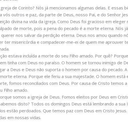
Igreja de Corinto? Nós já mencionamos algumas delas. E essas b
a a vós outros e paz, da parte de Deus, nosso Pai, e do Senhor Je
eição divina na vida da igreja. Como Deus foi gracioso em eleger
lpado de morte, pois a pena do pecado é a morte eterna. Nós j
 querer nos salvar da perdição eterna. Deus nos amou quando nó
er ter misericórdia e compadecer-me-ei de quem me aprouver te
mada.
eição estava incluída a morte do seu Filho amado. Por quê? Porq
m tinha com Deus no paraíso. O homem se tornou inimigo de De
ar a Deus e Deus não suporta o homem por causa do pecado. A 
 morte eterna. Porque ele feriu a sua majestade. O homem está 
orte, fomos reconciliados com Deus. Por causa de Cristo temos a
u Filho amado.
orque somos a igreja de Deus. Fomos eleitos por Deus em Crist
o sabemos disto? Todos os domingos Deus está lembrando a sua I
ecados estão perdoados. Que temos paz com Deus em Cristo Jesus
das em nossas vidas.