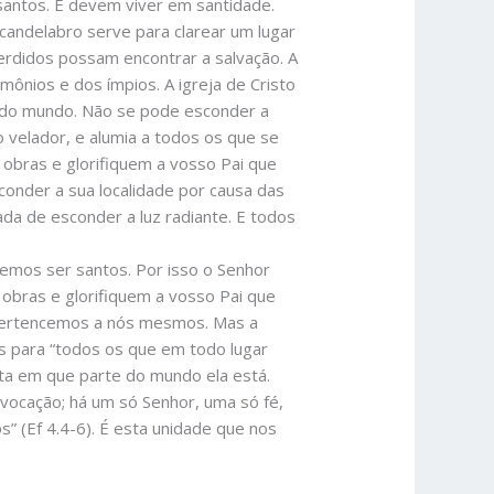
santos. E devem viver em santidade.
candelabro serve para clarear um lugar
perdidos possam encontrar a salvação. A
mônios e dos ímpios. A igreja de Cristo
z do mundo. Não se pode esconder a
 velador, e alumia a todos os que se
obras e glorifiquem a vosso Pai que
sconder a sua localidade por causa das
tada de esconder a luz radiante. E todos
emos ser santos. Por isso o Senhor
 obras e glorifiquem a vosso Pai que
o pertencemos a nós mesmos. Mas a
s para “todos os que em todo lugar
rta em que parte do mundo ela está.
ocação; há um só Senhor, uma só fé,
” (Ef 4.4-6). É esta unidade que nos