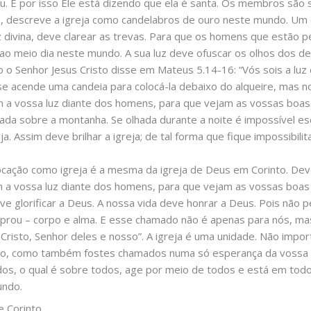
u. E por isso Ele está dizendo que ela é santa. Os membros são 
, descreve a igreja como candelabros de ouro neste mundo. Um 
z divina, deve clarear as trevas. Para que os homens que estão 
l ao meio dia neste mundo. A sua luz deve ofuscar os olhos dos de
 o Senhor Jesus Cristo disse em Mateus 5.14-16: “Vós sois a lu
e acende uma candeia para colocá-la debaixo do alqueire, mas no
 a vossa luz diante dos homens, para que vejam as vossas boas 
ficada sobre a montanha. Se olhada durante a noite é impossível e
ja. Assim deve brilhar a igreja; de tal forma que fique impossibili
ocação como igreja é a mesma da igreja de Deus em Corinto. Dev
ém a vossa luz diante dos homens, para que vejam as vossas boas
e glorificar a Deus. A nossa vida deve honrar a Deus. Pois nã
mprou – corpo e alma. E esse chamado não é apenas para nós, ma
risto, Senhor deles e nosso”. A igreja é uma unidade. Não impo
to, como também fostes chamados numa só esperança da vossa v
os, o qual é sobre todos, age por meio de todos e está em todos
undo.
 Corinto.