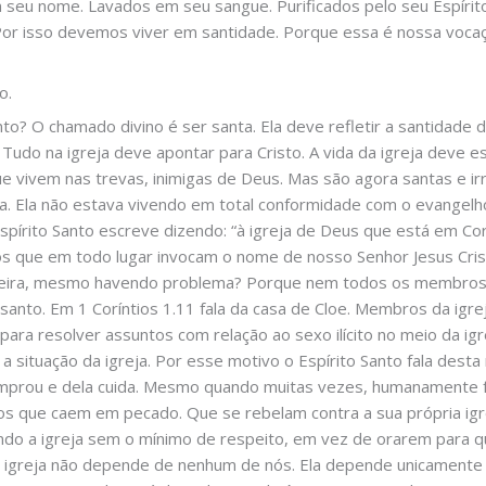
 seu nome. Lavados em seu sangue. Purificados pelo seu Espírito
 Por isso devemos viver em santidade. Porque essa é nossa vocaç
o.
to? O chamado divino é ser santa. Ela deve refletir a santidade de
 Tudo na igreja deve apontar para Cristo. A vida da igreja deve es
ue vivem nas trevas, inimigas de Deus. Mas são agora santas e irr
na. Ela não estava vivendo em total conformidade com o evangelh
pírito Santo escreve dizendo: “à igreja de Deus que está em Cori
 que em todo lugar invocam o nome de nosso Senhor Jesus Cristo
maneira, mesmo havendo problema? Porque nem todos os membros
santo. Em 1 Coríntios 1.11 fala da casa de Cloe. Membros da ig
 para resolver assuntos com relação ao sexo ilícito no meio da ig
 a situação da igreja. Por esse motivo o Espírito Santo fala desta
omprou e dela cuida. Mesmo quando muitas vezes, humanamente 
 que caem em pecado. Que se rebelam contra a sua própria igr
ando a igreja sem o mínimo de respeito, em vez de orarem para qu
greja não depende de nenhum de nós. Ela depende unicamente de 