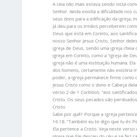
A ceia não mais estava sendo vista co
Senhor. Ainda existia a dificuldade nos 
seus dons para a edificação da igreja, 
Já deu para os irmãos perceberem como e
Deus que está em Corinto, aos santifi
nosso Senhor Jesus Cristo, Senhor dele
igreja de Deus, sendo uma igreja cheia
igreja em Corinto, como a “igreja de De
igreja não é uma instituição humana. E
dos homens, certamente não existiria m
poder, a igreja permanece firme como o 
Jesus Cristo como o dono e Cabeça dela.
verso 2 de 1 Coríntios: “aos santifica
Cristo. Os seus pecados são perdoados.
Cristo.
Sabe por quê? Porque a Igreja pertence
16.18: “Também eu te digo que tu és Ped
Ela pertence a Cristo. Veja neste verso
igreja que Ele desceu do céu e se fez 