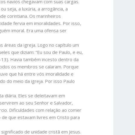
itos navios chegavam com suas cargas.
 seja, a luxúria, a arrogância, a
ade corintiana. Os marinheiros
dade fervia em imoralidades. Por isso,
guém imoral. Era uma ofensa ser
s áreas da igreja. Logo no capítulo um
eles que diziam: “Eu sou de Paulo, e eu,
.12-13). Havia também incesto dentro da
 todos os membros se calaram. Porque
ouve que há entre vós imoralidade e
do do meio da igreja. Por isso Paulo
ta diária. Eles se deleitavam em
 servirem ao seu Senhor e Salvador,
cio. Dificuldades com relação ao comer
to de que estavam livres em Cristo para
significado de unidade cristã em Jesus.