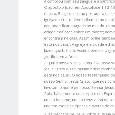
a comprou com seu sangue e a santifico
O apóstolo João, em Apocalipse 1.12-13
escuro. E a igreja como portadora da lu
igreja de Cristo deve brilhar como o so
não pode ficar apagada no mundo. Como
cidade edificada sobre um monte; nem s
encontram na casa. Assim brilhe também
está nos céus”. A igreja é a cidade edi
luzes que brilham. Assim deve ser a igre
glorifiquem a Deus.
E qual a nossa vocação hoje? A nossa v
Jesus Cristo disse: “Assim brilhe tamb
está nos céus”. O nosso testemunho dev
nosso Senhor Jesus Cristo, que nos co
invocam o nome de nosso Senhor Jesus C
Pois “há somente um corpo e um Espíri
um só batismo; um só Deus e Pai de tod
une em todas as épocas e partes do m
3. As Bênçãos de Deus Sobre a Igreja de