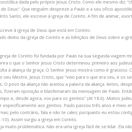
postólica dada pelo próprio Jesus Cristo. Como ele mesmo diz: “
de Deus”. Que ninguém despreze a Paulo e a seu oficio apostólic
írito Santo, ele escreve à igreja de Corinto. A fim de animar, ex
screve à igreja de Deus que está em Corinto.
ado divino da igreja de Corinto e as bênçãos de Deus sobre a igre
 igreja de Corinto foi fundada por Paulo na sua segunda viagem mi
rira o que o Senhor Jesus Cristo determinou: primeiro aos judeu
 volta à aliança da graça. O Senhor Jesus mostra como é gracios
seu Mestre, Jesus Cristo, que “veio para o que era seu, e os se
us. O povo da aliança não aceitou a palavra da aliança. Antes, de
s, fizeram oposição e blasfemaram da mensagem de Paulo. Então 
limpo e, desde agora, vou para os gentios” (At 18.6). Muitos ju
r especificamente aos gentios. Paulo passou três anos e meio em
as; pelo contrário, fala e não te cales; porquanto eu estou cont
10). Assim surgiu a igreja em Corinto.
a muito problemática. Não era uma igreja fácil de se lidar. Ela nã