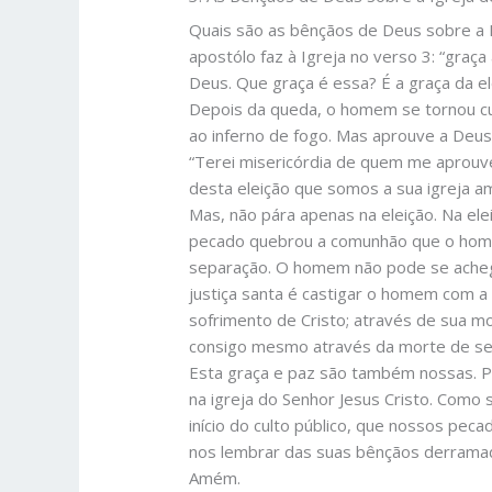
Quais são as bênçãos de Deus sobre a 
apostólo faz à Igreja no verso 3: “graç
Deus. Que graça é essa? É a graça da el
Depois da queda, o homem se tornou cu
ao inferno de fogo. Mas aprouve a Deus
“Terei misericórdia de quem me aprouv
desta eleição que somos a sua igreja a
Mas, não pára apenas na eleição. Na el
pecado quebrou a comunhão que o home
separação. O homem não pode se acheg
justiça santa é castigar o homem com a
sofrimento de Cristo; através de sua m
consigo mesmo através da morte de se
Esta graça e paz são também nossas. P
na igreja do Senhor Jesus Cristo. Com
início do culto público, que nossos p
nos lembrar das suas bênçãos derrama
Amém.