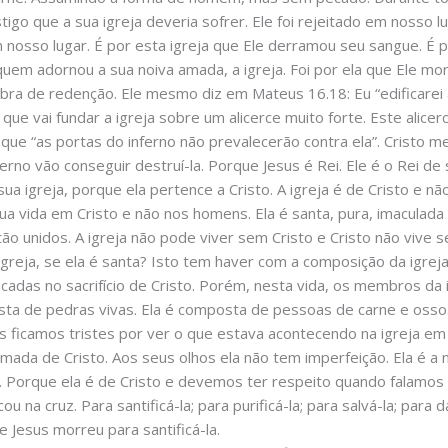
stigo que a sua igreja deveria sofrer. Ele foi rejeitado em nosso
m nosso lugar. É por esta igreja que Ele derramou seu sangue. É po
quem adornou a sua noiva amada, a igreja. Foi por ela que Ele morre
obra de redenção. Ele mesmo diz em Mateus 16.18: Eu “edificarei a
 que vai fundar a igreja sobre um alicerce muito forte. Este alice
 que “as portas do inferno não prevalecerão contra ela”. Cristo m
rno vão conseguir destruí-la. Porque Jesus é Rei. Ele é o Rei de 
 sua igreja, porque ela pertence a Cristo. A igreja é de Cristo e
ua vida em Cristo e não nos homens. Ela é santa, pura, imaculada 
stão unidos. A igreja não pode viver sem Cristo e Cristo não vive 
reja, se ela é santa? Isto tem haver com a composição da igrej
cadas no sacrifício de Cristo. Porém, nesta vida, os membros da i
sta de pedras vivas. Ela é composta de pessoas de carne e osso
s ficamos tristes por ver o que estava acontecendo na igreja em
amada de Cristo. Aos seus olhos ela não tem imperfeição. Ela é a 
Porque ela é de Cristo e devemos ter respeito quando falamos d
cou na cruz. Para santificá-la; para purificá-la; para salvá-la; para 
e Jesus morreu para santificá-la.