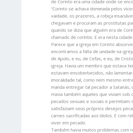
de Corinto era uma cidade onde se enco
“Corinto se achava dominada pelos vícios
vaidade, os prazeres, a cobiça insaciáve
chegavam e procuram as prostitutas par
quando se dizia que alguém era de Cori
chamado de coríntio. E era nesta cidade 
Parece que a igreja em Corinto absorveu
encontramos a falta de unidade na igreja
de Apolo, e eu, de Cefas, e eu, de Crist
igreja. Havia um membro que estava te
estavam ensoberbecidos, não lamentaram,
imoralidade tal, como nem mesmo entre o
manda entregar tal pecador a Satanás, 
Havia também aqueles que viviam sob o “
pecados sexuais e sociais e permitiam-
satisfaziam seus próprios desejos peca
carnes sacrificadas aos ídolos. E com r
viver em pecado.
Também havia muitos problemas com relaç