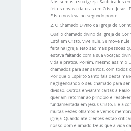
Nós somos a sua igreja. Santificados em
feitos novas criaturas em Cristo Jesus.
E isto nos leva ao segundo ponto:
2. O Chamado Divino da Igreja de Corint
Qual o chamado divino da igreja de Corin
Está em Cristo. Vive nEle. Se move nEle.
feita na igreja. Não são mais pessoas q
estava faltando com a sua vocação divi
vida e pratica. Porém, mesmo assim o Es
chamados para ser santos, com todos os
Por que o Espírito Santo fala desta 
negligenciando o seu chamado para ser 
divisão. Outros enviaram cartas a Paulo
queriam retornar ao princípio e resolver
fundamentada em Jesus Cristo. Ele a c
muitas vezes olhamos e vemos membros
igreja. Quando até crentes estão critic
nosso bom e amado Deus que a vida da i