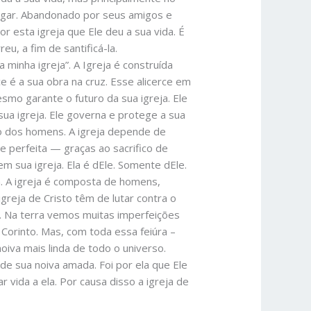
 lugar. Abandonado por seus amigos e
r esta igreja que Ele deu a sua vida. É
u, a fim de santificá-la.
 minha igreja”. A Igreja é construída
rce é a sua obra na cruz. Esse alicerce em
esmo garante o futuro da sua igreja. Ele
sua igreja. Ele governa e protege a sua
 não dos homens. A igreja depende de
e perfeita — graças ao sacrifico de
sem sua igreja. Ela é dEle. Somente dEle.
a. A igreja é composta de homens,
greja de Cristo têm de lutar contra o
. Na terra vemos muitas imperfeições
 Corinto. Mas, com toda essa feiúra –
noiva mais linda de todo o universo.
e sua noiva amada. Foi por ela que Ele
dar vida a ela. Por causa disso a igreja de