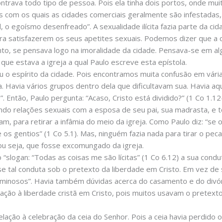
ntrava todo tipo de pessoa. Pois ela tinha dois portos, onde mu
 com os quais as cidades comerciais geralmente são infestadas, ou
l, o egoísmo desenfreado”. A sexualidade ilícita fazia parte da cid
a satisfazerem os seus apetites sexuais. Podemos dizer que a ci
nto, se pensava logo na imoralidade da cidade. Pensava-se em al
que estava a igreja a qual Paulo escreve esta epístola.
 o espírito da cidade. Pois encontramos muita confusão em vária
. Havia vários grupos dentro dela que dificultavam sua. Havia aqu
o”. Então, Paulo pergunta: “Acaso, Cristo está dividido?” (1 Co 1
ndo relações sexuais com a esposa de seu pai, sua madrasta, e
 para retirar a infâmia do meio da igreja. Como Paulo diz: “se 
s gentios” (1 Co 5.1). Mas, ninguém fazia nada para tirar o peca
ou seja, que fosse excomungado da igreja.
slogan: “Todas as coisas me são lícitas” (1 Co 6.12) a sua condu
se tal conduta sob o pretexto da liberdade em Cristo. Em vez de
minosos”. Havia também dúvidas acerca do casamento e do divór
elação à liberdade cristã em Cristo, pois muitos usavam o pretex
ão à celebração da ceia do Senhor. Pois a ceia havia perdido o 