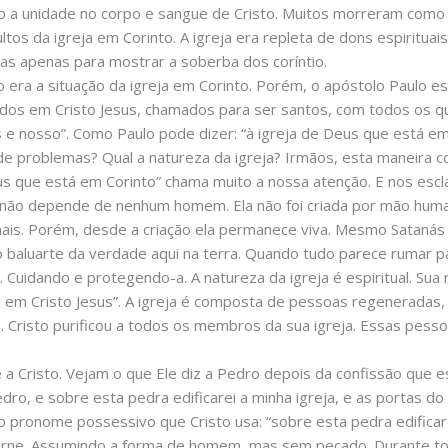
mo a unidade no corpo e sangue de Cristo. Muitos morreram como
cultos da igreja em Corinto. A igreja era repleta de dons espirit
mas apenas para mostrar a soberba dos coríntio.
ra a situação da igreja em Corinto. Porém, o apóstolo Paulo esc
cados em Cristo Jesus, chamados para ser santos, com todos os 
s e nosso”. Como Paulo pode dizer: “à igreja de Deus que está 
 de problemas? Qual a natureza da igreja? Irmãos, esta maneira 
us que está em Corinto” chama muito a nossa atenção. E nos escl
la não depende de nenhum homem. Ela não foi criada por mão hum
ais. Porém, desde a criação ela permanece viva. Mesmo Satanás 
baluarte da verdade aqui na terra. Quando tudo parece rumar par
 Cuidando e protegendo-a. A natureza da igreja é espiritual. Sua 
dos em Cristo Jesus”. A igreja é composta de pessoas regeneradas
 Cristo purificou a todos os membros da sua igreja. Essas pesso
 a Cristo. Vejam o que Ele diz a Pedro depois da confissão que 
ro, e sobre esta pedra edificarei a minha igreja, e as portas do 
 o pronome possessivo que Cristo usa: “sobre esta pedra edificar
carne. Assumindo a forma de homem, mas sem pecado. Durante tod