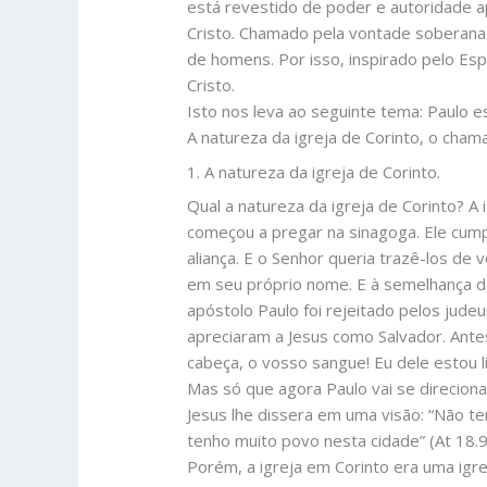
está revestido de poder e autoridade a
Cristo. Chamado pela vontade soberana 
de homens. Por isso, inspirado pelo Esp
Cristo.
Isto nos leva ao seguinte tema: Paulo e
A natureza da igreja de Corinto, o cham
1. A natureza da igreja de Corinto.
Qual a natureza da igreja de Corinto? A
começou a pregar na sinagoga. Ele cump
aliança. E o Senhor queria trazê-los de
em seu próprio nome. E à semelhança do 
apóstolo Paulo foi rejeitado pelos jude
apreciaram a Jesus como Salvador. Ante
cabeça, o vosso sangue! Eu dele estou 
Mas só que agora Paulo vai se direciona
Jesus lhe dissera em uma visão: “Não tem
tenho muito povo nesta cidade” (At 18.9-
Porém, a igreja em Corinto era uma igrej