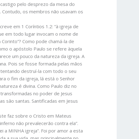
 castigo pelo desprezo da mesa do
uais. Contudo, os membros não usavam os
reve em 1 Coríntios 1.2: “à igreja de
que em todo lugar invocam o nome de
em Corinto”? Como pode chamá-la de
como o apóstolo Paulo se refere àquela
arece um pouco da natureza da igreja. A
ana. Pois se fosse formada pelas mãos
tentando destruí-la com todo o seu
a o fim da igreja, lá está o Senhor
natureza é divina. Como Paulo diz no
, transformadas no poder de Jesus
as são santas. Santificadas em Jesus
este faz sobre o Cristo em Mateus
inferno não prevalecerão contra ela”.
ei a MINHA igreja”. Foi por amor a esta
a a sua vida, mas principalmente no