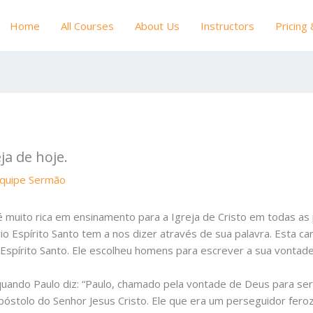
Home
All Courses
About Us
Instructors
Pricing
ja de hoje.
quipe Sermão
s é muito rica em ensinamento para a Igreja de Cristo em todas a
 Espírito Santo tem a nos dizer através de sua palavra. Esta ca
 Espírito Santo. Ele escolheu homens para escrever a sua vontad
 quando Paulo diz: “Paulo, chamado pela vontade de Deus para ser 
póstolo do Senhor Jesus Cristo. Ele que era um perseguidor feroz 