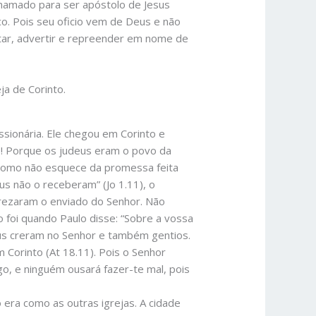
chamado para ser apóstolo de Jesus
o. Pois seu oficio vem de Deus e não
ortar, advertir e repreender em nome de
ja de Corinto.
ssionária. Ele chegou em Corinto e
s! Porque os judeus eram o povo da
o. Como não esquece da promessa feita
us não o receberam” (Jo 1.11), o
sprezaram o enviado do Senhor. Não
foi quando Paulo disse: “Sobre a vossa
deus creram no Senhor e também gentios.
 Corinto (At 18.11). Pois o Senhor
igo, e ninguém ousará fazer-te mal, pois
o era como as outras igrejas. A cidade