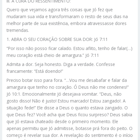
III. A CURA DO RESSENTIMENTO:
Quero que vejamos agora três coisas que Jó fez que
mudaram sua vida e transformaram o resto de seus dias na
melhor parte de sua existência, embora atravessasse dores
tremendas.
1. ABRA O SEU CORAÇÃO SOBRE SUA DOR: Jó 7:11
“Por isso não posso ficar calado. Estou aflito, tenho de falar(…)
meu coração está cheio de amargura.” Jó 7:11
Admita a dor. Seja honesto. Diga a verdade. Confesse
francamente: “Está doendo!”
Preciso botar isso para fora. “…Vou me desabafar e falar da
amargura que tenho no coração. Ó Deus não me condenes!”
Jó 10:1. Emocionalmente Jó desejava vomitar. “Deus, não
gosto disso! Não é justo! Estou marcado! Estou zangado!. A
situação fede!” Ele disse a Deus o quanto estava zangado. O
que Deus fez? Você acha que Deus ficou surpreso? Deus sabia
que Jó estava chateado desde o primeiro momento. Ele
apenas permitiu que Jó admitisse, botasse prá fora do peito. O
começo é revelar sua dor. A revelação do sentimento é o início