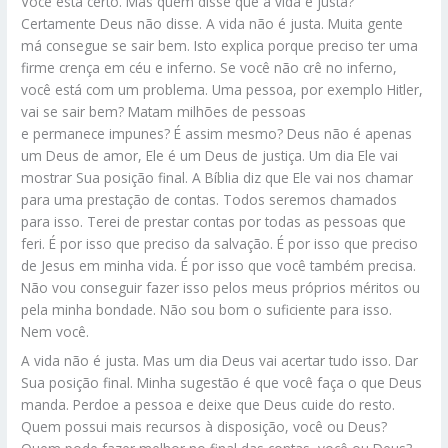
Você está certo. Mas quem disse que a vida é justa?
Certamente Deus não disse. A vida não é justa. Muita gente
má consegue se sair bem. Isto explica porque preciso ter uma
firme crença em céu e inferno. Se você não crê no inferno,
você está com um problema. Uma pessoa, por exemplo Hitler,
vai se sair bem? Matam milhões de pessoas
e permanece impunes? É assim mesmo? Deus não é apenas
um Deus de amor, Ele é um Deus de justiça. Um dia Ele vai
mostrar Sua posição final. A Bíblia diz que Ele vai nos chamar
para uma prestação de contas. Todos seremos chamados
para isso. Terei de prestar contas por todas as pessoas que
feri. É por isso que preciso da salvação. É por isso que preciso
de Jesus em minha vida. É por isso que você também precisa.
Não vou conseguir fazer isso pelos meus próprios méritos ou
pela minha bondade. Não sou bom o suficiente para isso.
Nem você.
A vida não é justa. Mas um dia Deus vai acertar tudo isso. Dar
Sua posição final. Minha sugestão é que você faça o que Deus
manda. Perdoe a pessoa e deixe que Deus cuide do resto.
Quem possui mais recursos à disposição, você ou Deus?