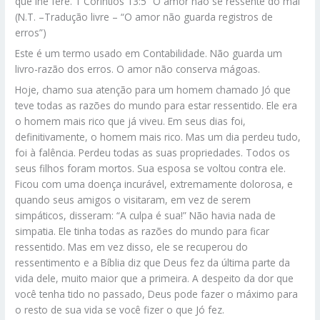
que lhe fere. 1 Coríntios 13:5 “O amor não se ressente do mal”
(N.T. –Tradução livre – “O amor não guarda registros de
erros”)
Este é um termo usado em Contabilidade. Não guarda um
livro-razão dos erros. O amor não conserva mágoas.
Hoje, chamo sua atenção para um homem chamado Jó que
teve todas as razões do mundo para estar ressentido. Ele era
o homem mais rico que já viveu. Em seus dias foi,
definitivamente, o homem mais rico. Mas um dia perdeu tudo,
foi à falência. Perdeu todas as suas propriedades. Todos os
seus filhos foram mortos. Sua esposa se voltou contra ele.
Ficou com uma doença incurável, extremamente dolorosa, e
quando seus amigos o visitaram, em vez de serem
simpáticos, disseram: “A culpa é sua!” Não havia nada de
simpatia. Ele tinha todas as razões do mundo para ficar
ressentido. Mas em vez disso, ele se recuperou do
ressentimento e a Bíblia diz que Deus fez da última parte da
vida dele, muito maior que a primeira. A despeito da dor que
você tenha tido no passado, Deus pode fazer o máximo para
o resto de sua vida se você fizer o que Jó fez.