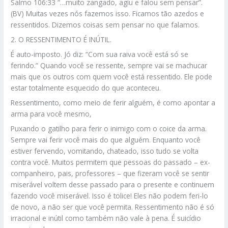
Salmo 106:33 “…muito zangado, agiu e falou sem pensar”.
(BV) Muitas vezes nós fazemos isso. Ficamos tão azedos e
ressentidos. Dizemos coisas sem pensar no que falamos.
2. O RESSENTIMENTO É INÚTIL.
É auto-imposto. Jó diz: “Com sua raiva você está só se
ferindo.” Quando você se ressente, sempre vai se machucar
mais que os outros com quem você está ressentido. Ele pode
estar totalmente esquecido do que aconteceu.
Ressentimento, como meio de ferir alguém, é como apontar a
arma para você mesmo,
Puxando o gatilho para ferir o inimigo com o coice da arma.
Sempre vai ferir você mais do que alguém. Enquanto você
estiver fervendo, vomitando, chateado, isso tudo se volta
contra você. Muitos permitem que pessoas do passado – ex-
companheiro, pais, professores – que fizeram você se sentir
miserável voltem desse passado para o presente e continuem
fazendo você miserável. Isso é tolice! Eles não podem feri-lo
de novo, a não ser que você permita. Ressentimento não é só
irracional e inútil como também não vale à pena. É suicídio