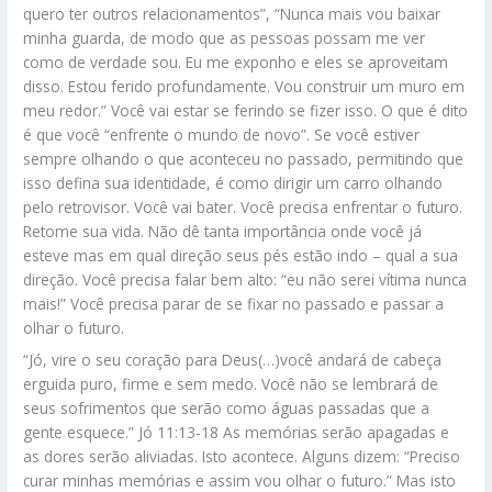
quero ter outros relacionamentos”, “Nunca mais vou baixar
minha guarda, de modo que as pessoas possam me ver
como de verdade sou. Eu me exponho e eles se aproveitam
disso. Estou ferido profundamente. Vou construir um muro em
meu redor.” Você vai estar se ferindo se fizer isso. O que é dito
é que você “enfrente o mundo de novo”. Se você estiver
sempre olhando o que aconteceu no passado, permitindo que
isso defina sua identidade, é como dirigir um carro olhando
pelo retrovisor. Você vai bater. Você precisa enfrentar o futuro.
Retome sua vida. Não dê tanta importância onde você já
esteve mas em qual direção seus pés estão indo – qual a sua
direção. Você precisa falar bem alto: “eu não serei vítima nunca
mais!” Você precisa parar de se fixar no passado e passar a
olhar o futuro.
“Jó, vire o seu coração para Deus(…)você andará de cabeça
erguida puro, firme e sem medo. Você não se lembrará de
seus sofrimentos que serão como águas passadas que a
gente esquece.” Jó 11:13-18 As memórias serão apagadas e
as dores serão aliviadas. Isto acontece. Alguns dizem: “Preciso
curar minhas memórias e assim vou olhar o futuro.” Mas isto