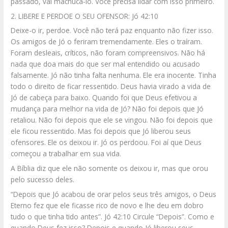
passado, vai machucá-lo. Você precisa lidar com isso primeiro.
2. LIBERE E PERDOE O SEU OFENSOR: Jó 42:10
Deixe-o ir, perdoe. Você não terá paz enquanto não fizer isso.
Os amigos de Jó o feriram tremendamente. Eles o traíram.
Foram desleais, críticos, não foram compreensivos. Não há
nada que doa mais do que ser mal entendido ou acusado
falsamente. Jó não tinha falta nenhuma. Ele era inocente. Tinha
todo o direito de ficar ressentido. Deus havia virado a vida de
Jó de cabeça para baixo. Quando foi que Deus efetivou a
mudança para melhor na vida de Jó? Não foi depois que Jó
retaliou. Não foi depois que ele se vingou. Não foi depois que
ele ficou ressentido. Mas foi depois que Jó liberou seus
ofensores. Ele os deixou ir. Jó os perdoou. Foi aí que Deus
começou a trabalhar em sua vida.
A Bíblia diz que ele não somente os deixou ir, mas que orou
pelo sucesso deles.
“Depois que Jó acabou de orar pelos seus três amigos, o Deus
Eterno fez que ele ficasse rico de novo e lhe deu em dobro
tudo o que tinha tido antes”. Jó 42:10 Circule “Depois”. Como e
quando Deus fez isso? Depois e quando Jó liberou seus