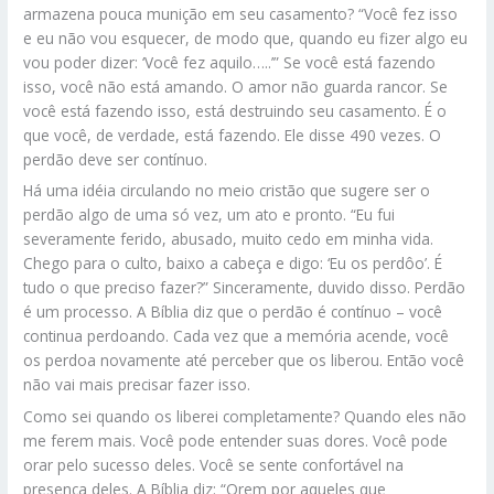
armazena pouca munição em seu casamento? “Você fez isso
e eu não vou esquecer, de modo que, quando eu fizer algo eu
vou poder dizer: ‘Você fez aquilo…..’” Se você está fazendo
isso, você não está amando. O amor não guarda rancor. Se
você está fazendo isso, está destruindo seu casamento. É o
que você, de verdade, está fazendo. Ele disse 490 vezes. O
perdão deve ser contínuo.
Há uma idéia circulando no meio cristão que sugere ser o
perdão algo de uma só vez, um ato e pronto. “Eu fui
severamente ferido, abusado, muito cedo em minha vida.
Chego para o culto, baixo a cabeça e digo: ‘Eu os perdôo’. É
tudo o que preciso fazer?” Sinceramente, duvido disso. Perdão
é um processo. A Bíblia diz que o perdão é contínuo – você
continua perdoando. Cada vez que a memória acende, você
os perdoa novamente até perceber que os liberou. Então você
não vai mais precisar fazer isso.
Como sei quando os liberei completamente? Quando eles não
me ferem mais. Você pode entender suas dores. Você pode
orar pelo sucesso deles. Você se sente confortável na
presença deles. A Bíblia diz: “Orem por aqueles que