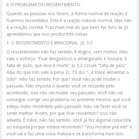
II. O PROBLEMA DO RESSENTIMENTO:
Quando as pessoas nos ferem, a forma normal de reação é
ficarmos ressentidos. Esta é a reação natural, normal. Mas não
é a reação correta. Traz mais mal do que bem. No livro de Jó
aprendemos que isso produz três coisas:
1. O RESSENTIMENTO É IRRACIONAL. Jó. 5:2
O ressentimento não faz sentido, é ilógico, sem motivo. Não
vale o esforço. “Ficar desgostoso e amargurado é loucura, é
falta de juízo, que leva à morte” Jó 5:2 Circule “falta de juízo”.
Aqui diz que não vale à pena. Ec 7:9 diz: “…é tolice alimentar o
ódio”. Não faz sentido. Por que? Você não pode mudar o
passado. Não importa o quanto você se ressente pelo
acontecido, isso não vai mudar seu passado. Você não vai
conseguir corrigir seu problema no presente mesmo que você
esteja muito ressentido pelo passado. Não vai fazer você se
sentir melhor. Assim, por que ficar ressentido? Isso não
adianta. É tolice, não faz sentido. Você já fez alguma coisa tola
ou estúpida porque estava ressentido? “Vou mostrar prá ele!” e
você vai e faz uma coisa maluca e se transforma num tolo.