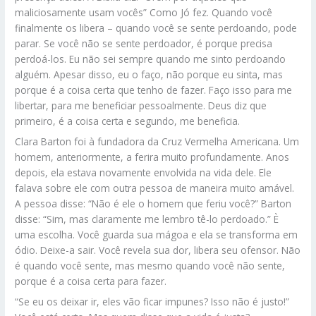
maliciosamente usam vocês” Como Jó fez. Quando você
finalmente os libera – quando você se sente perdoando, pode
parar. Se você não se sente perdoador, é porque precisa
perdoá-los. Eu não sei sempre quando me sinto perdoando
alguém. Apesar disso, eu o faço, não porque eu sinta, mas
porque é a coisa certa que tenho de fazer. Faço isso para me
libertar, para me beneficiar pessoalmente. Deus diz que
primeiro, é a coisa certa e segundo, me beneficia.
Clara Barton foi à fundadora da Cruz Vermelha Americana. Um
homem, anteriormente, a ferira muito profundamente. Anos
depois, ela estava novamente envolvida na vida dele. Ele
falava sobre ele com outra pessoa de maneira muito amável.
A pessoa disse: “Não é ele o homem que feriu você?” Barton
disse: “Sim, mas claramente me lembro tê-lo perdoado.” È
uma escolha. Você guarda sua mágoa e ela se transforma em
ódio. Deixe-a sair. Você revela sua dor, libera seu ofensor. Não
é quando você sente, mas mesmo quando você não sente,
porque é a coisa certa para fazer.
“Se eu os deixar ir, eles vão ficar impunes? Isso não é justo!”