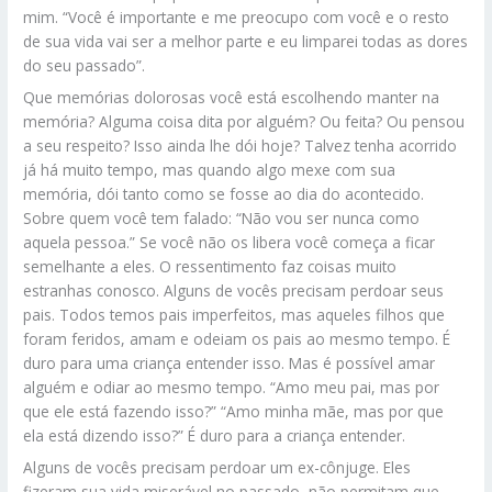
mim. “Você é importante e me preocupo com você e o resto
de sua vida vai ser a melhor parte e eu limparei todas as dores
do seu passado”.
Que memórias dolorosas você está escolhendo manter na
memória? Alguma coisa dita por alguém? Ou feita? Ou pensou
a seu respeito? Isso ainda lhe dói hoje? Talvez tenha acorrido
já há muito tempo, mas quando algo mexe com sua
memória, dói tanto como se fosse ao dia do acontecido.
Sobre quem você tem falado: “Não vou ser nunca como
aquela pessoa.” Se você não os libera você começa a ficar
semelhante a eles. O ressentimento faz coisas muito
estranhas conosco. Alguns de vocês precisam perdoar seus
pais. Todos temos pais imperfeitos, mas aqueles filhos que
foram feridos, amam e odeiam os pais ao mesmo tempo. É
duro para uma criança entender isso. Mas é possível amar
alguém e odiar ao mesmo tempo. “Amo meu pai, mas por
que ele está fazendo isso?” “Amo minha mãe, mas por que
ela está dizendo isso?” É duro para a criança entender.
Alguns de vocês precisam perdoar um ex-cônjuge. Eles
fizeram sua vida miserável no passado, não permitam que