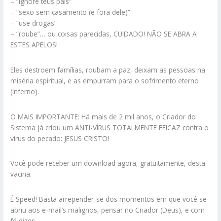
– “ignore teus pais”
– “sexo sem casamento (e fora dele)”
– “use drogas”
– “roube”… ou coisas parecidas, CUIDADO! NÃO SE ABRA A
ESTES APELOS!
Eles destroem famílias, roubam a paz, deixam as pessoas na
miséria espiritual, e as empurram para o sofrimento eterno
(Inferno).
O MAIS IMPORTANTE: Há mais de 2 mil anos, o Criador do
Sistema já criou um ANTI-VÍRUS TOTALMENTE EFICAZ contra o
vírus do pecado: JESUS CRISTO!
Você pode receber um download agora, gratuitamente, desta
vacina.
É Speed! Basta arrepender-se dos momentos em que você se
abriu aos e-mail’s malignos, pensar no Criador (Deus), e com
fé dizer: