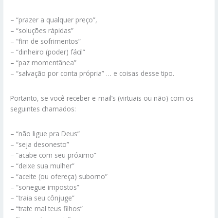
– “prazer a qualquer preço”,
– “soluções rápidas”
– “fim de sofrimentos”
– “dinheiro (poder) fácil”
– “paz momentânea”
– “salvação por conta própria” … e coisas desse tipo.
Portanto, se você receber e-mail’s (virtuais ou não) com os
seguintes chamados:
– “não ligue pra Deus”
– “seja desonesto”
– “acabe com seu próximo”
– “deixe sua mulher”
– “aceite (ou ofereça) suborno”
– “sonegue impostos”
– “traia seu cônjuge”
– “trate mal teus filhos”