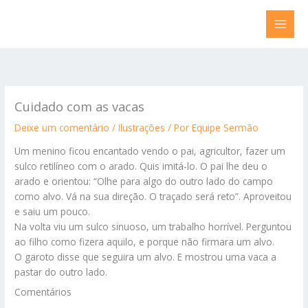
Ir
para
o
conteúdo
Cuidado com as vacas
Deixe um comentário
/
Ilustrações
/ Por
Equipe Sermão
Um menino ficou encantado vendo o pai, agricultor, fazer um
sulco retilíneo com o arado. Quis imitá-lo. O pai lhe deu o
arado e orientou: “Olhe para algo do outro lado do campo
como alvo. Vá na sua direção. O traçado será reto”. Aproveitou
e saiu um pouco.
Na volta viu um sulco sinuoso, um trabalho horrível. Perguntou
ao filho como fizera aquilo, e porque não firmara um alvo.
O garoto disse que seguira um alvo. E mostrou uma vaca a
pastar do outro lado.
Comentários