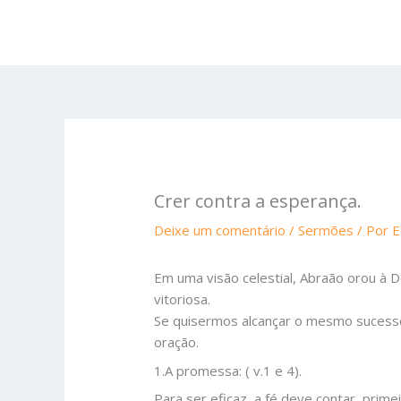
Ir
para
o
conteúdo
Crer contra a esperança.
Deixe um comentário
/
Sermões
/ Por
E
Em uma visão celestial, Abraão orou à 
vitoriosa.
Se quisermos alcançar o mesmo suces
oração.
1.A promessa: ( v.1 e 4).
Para ser eficaz, a fé deve contar, pri