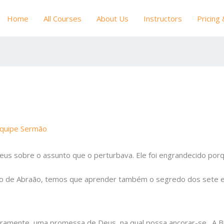
Home
All Courses
About Us
Instructors
Pricing
quipe Sermão
Deus sobre o assunto que o perturbava. Ele foi engrandecido po
so de Abraão, temos que aprender também o segredo dos sete 
meiramente, uma promessa de Deus, na qual possa ancorar-se . A 