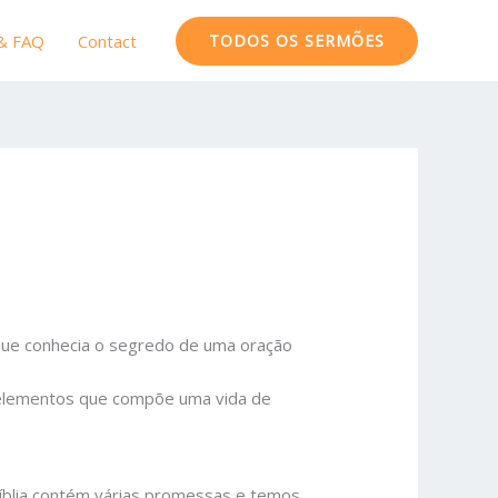
 & FAQ
Contact
TODOS OS SERMÕES
rque conhecia o segredo de uma oração
elementos que compõe uma vida de
Bíblia contém várias promessas e temos