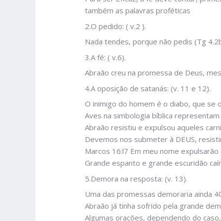
também as palavras proféticas
2.O pedido: ( v.2 ).
Nada tendes, porque não pedis (Tg 4.2
3.A fé: ( v.6).
Abraão creu na promessa de Deus, mesm
4.A oposição de satanás: (v. 11 e 12).
O inimigo do homem é o diabo, que se
Aves na simbologia bíblica representam 
Abraão resistiu e expulsou aqueles carni
Devemos nos submeter à DEUS, resistir 
Marcos 16:l7 Em meu nome expulsarão 
Grande espanto e grande escuridão caír
5.Demora na resposta: (v. 13).
Uma das promessas demoraria ainda 4
Abraão já tinha sofrido pela grande d
Algumas orações, dependendo do caso,