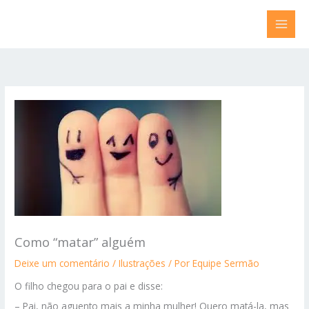
Ir
para
o
conteúdo
Como “matar” alguém
Deixe um comentário
/
Ilustrações
/ Por
Equipe Sermão
O filho chegou para o pai e disse:
– Pai, não aguento mais a minha mulher! Quero matá-la, mas