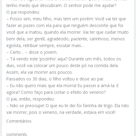
tenho medo que descubram. O senhor pode me ajudar?
O pai respondeu:
– Posso sim, meu filho, mas tem um porém: Você vai ter que
fazer as pazes com ela para que ninguém desconfie que foi
você que a matou, quando ela morrer. Vai ter que cuidar muito
bem dela, ser gentil, agradecido, paciente, carinhoso, menos
egoísta, retribuir sempre, escutar mais…
– Certo… – disse o jovem.
– Tá vendo este ‘pozinho’ aqui? Durante um mês, todos os
dias, você vai colocar um pouco deste pó na comida dela.
Assim, ela vai morrer aos poucos.
Passados os 30 dias, o filho voltou e disse ao pai:
– Eu não quero mais que ela morra! Eu passei a amá-la. E
agora? Como faço para cortar o efeito do veneno?
O pai, então, respondeu:
– Não se preocupe! O que eu te dei foi farinha de trigo. Ela não
vai morrer, pois o veneno, na verdade, estava em você!
Comentários
comments