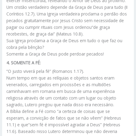
exercer misericórdia, revelando o Amor de Deus ao próximo.
Um cristão verdadeiro depende da Graça de Deus para tudo (II
Coríntios 12.7). Uma Igreja verdadeira proclama o perdão dos
pecados gratuitamente por Jesus Cristo sem necessidade de
pagar ou cumprir rituais com Jesus ordenou“de graça
recebestes, de graça dai” (Mateus 10.8).
Sua Igreja proclama a Graça de Deus em tudo o que faz ou
cobra pela bênção?
Somente a Graça de Deus pode perdoar pecados!
4. SOMENTE A FÉ:
“O justo viverá pela fé” (Romanos 1.17).
Num tempo em que as relíquias e objetos santos eram
venerados, carregados em procissões e as multidões
caminhavam em romaria em busca de uma experiência
religiosa através de um contato com um lugar ou objeto
sagrado, Lutero pregou que nada disso era necessário.
A Bíblia define a Fé como “a certeza de coisas que se
esperam, a convicção de fatos que se não vêem” (Hebreus
11.1) e que“sem fé é impossível agradar a Deus” (Hebreus
11.6). Baseado nisso Lutero determinou que não deveria