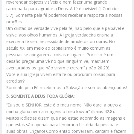
reverenciar objetos visíveis e nem fazer uma grande
caminhada para agradar a Deus. A fé é invisível (II Coríntios
5.7). Somente pela fé podemos receber a resposta a nossas
orações.
Um cristão de verdade vive pela fé, não pelo que é palpável e
visível aos olhos humanos. A Igreja verdadeira ensina a
exercer a fé sem necessidade de amuletos ou obras. No
século XXI em meio ao capitalismo é muito comum as
pessoas se apegarem a coisas e lugares. Por isso é um
desafio pregar uma vê no que ninguém vê, mas“Bem-
aventurados os que não viram e creram” (João 20.29).
Você e sua Igreja vivem esta fé ou procuram coisas para
acreditar?
Somente pela Fé recebemos a Salvação e somos abençoados!
5. SOMENTE A DEUS TODA GLÓRIA:
“Eu sou o SENHOR; este é o meu nome! Não darei a outro a
minha glória nem a imagens o meu louvor” (Isaías 42.8).
Muitos idólatras dizem que não estão adorando as imagens e
que estas são apenas para lembrar a história da pessoa e
suas obras. Engano! Como então conversam, cantam e fazem