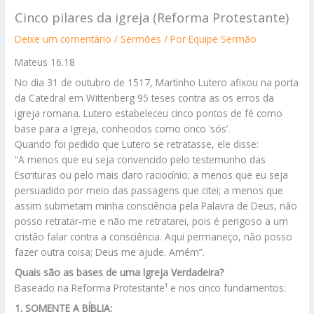
Cinco pilares da igreja (Reforma Protestante)
Deixe um comentário
/
Sermões
/ Por
Equipe Sermão
Mateus 16.18
No dia 31 de outubro de 1517, Martinho Lutero afixou na porta
da Catedral em Wittenberg 95 teses contra as os erros da
igreja romana. Lutero estabeleceu cinco pontos de fé como
base para a Igreja, conhecidos como cinco ‘sós’.
Quando foi pedido que Lutero se retratasse, ele disse:
“A menos que eu seja convencido pelo testemunho das
Escrituras ou pelo mais claro raciocínio; a menos que eu seja
persuadido por meio das passagens que citei; a menos que
assim submetam minha consciência pela Palavra de Deus, não
posso retratar-me e não me retratarei, pois é perigoso a um
cristão falar contra a consciência. Aqui permaneço, não posso
fazer outra coisa; Deus me ajude. Amém”.
Quais são as bases de uma Igreja Verdadeira?
Baseado na Reforma Protestante¹ e nos cinco fundamentos:
1. SOMENTE A BÍBLIA: