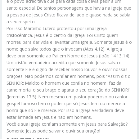
e o povo acreditava que para cada coisa devia pedir a um
santo especial. De tantos personagens que havia na Igreja que
a pessoa de Jesus Cristo ficava de lado e quase nada se sabia
a seu respeito.
Por isso Martinho Lutero protestou por uma Igreja
cristocêntrica. Jesus é o centro da Igreja. Foi Cristo quem
morreu para dar vida e levantar uma Igreja. Somente Jesus é o
nome que salva todos que o invocam (Atos 4.12). A Igreja
deve orar somente ao Pai em Nome de Jesus (João 14.13,14).
Um cristão verdadeiro acredita que somente Jesus salva e
somente Ele é digno de receber nosso louvor e ouvir nossas
orações. Não podemos confiar em homens, pois “Assim diz o
SENHOR: Maldito o homem que confia no homem, faz da
carne mortal o seu braço e aparta o seu coração do SENHOR!”
(Jeremias 17.5). Nem mesmo um pastor poderoso ou cantor
gospel famoso tem o poder que só Jesus tem ou merece a
honra que só Ele merece. Por isso a Igreja Verdadeira deve
estar firmada em Jesus e não em homens.
Você e sua Igreja confiam somente em Jesus para Salvação?
Somente Jesus pode salvar e ouvir sua oração!