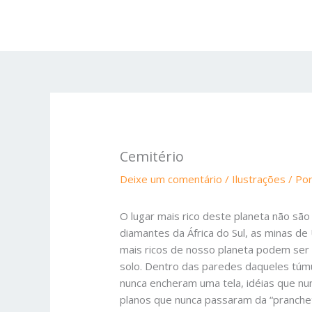
Ir
para
o
conteúdo
Cemitério
Deixe um comentário
/
Ilustrações
/ Po
O lugar mais rico deste planeta não sã
diamantes da África do Sul, as minas de
mais ricos de nosso planeta podem ser 
solo. Dentro das paredes daqueles túmu
nunca encheram uma tela, idéias que nu
planos que nunca passaram da “pranchet