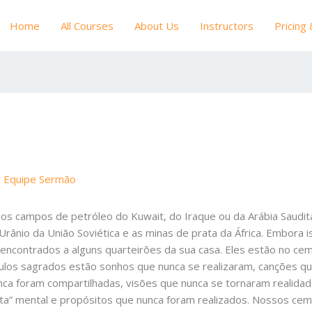
Home
All Courses
About Us
Instructors
Pricing
r
Equipe Sermão
o os campos de petróleo do Kuwait, do Iraque ou da Arábia Saudi
 Urânio da União Soviética e as minas de prata da África. Embora
encontrados a alguns quarteirões da sua casa. Eles estão no cem
los sagrados estão sonhos que nunca se realizaram, canções que
nca foram compartilhadas, visões que nunca se tornaram realidad
a” mental e propósitos que nunca foram realizados. Nossos cemi