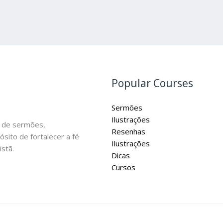
Popular Courses
Sermões
Ilustrações
 de sermões,
Resenhas
ósito de fortalecer a fé
Ilustrações
stã.
Dicas
Cursos