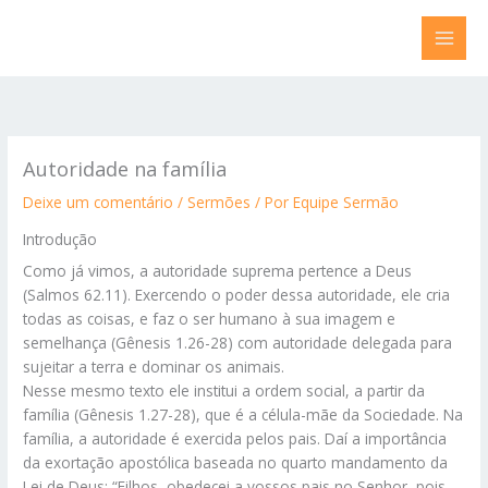
Ir
para
o
conteúdo
Autoridade na família
Deixe um comentário
/
Sermões
/ Por
Equipe Sermão
Introdução
Como já vimos, a autoridade suprema pertence a Deus
(Salmos 62.11). Exercendo o poder dessa autoridade, ele cria
todas as coisas, e faz o ser humano à sua imagem e
semelhança (Gênesis 1.26-28) com autoridade delegada para
sujeitar a terra e dominar os animais.
Nesse mesmo texto ele institui a ordem social, a partir da
família (Gênesis 1.27-28), que é a célula-mãe da Sociedade. Na
família, a autoridade é exercida pelos pais. Daí a importância
da exortação apostólica baseada no quarto mandamento da
Lei de Deus: “Filhos, obedecei a vossos pais no Senhor, pois