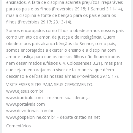
ensinados. A falta de disciplina acarreta prejuízos irreparáveis
para os pais e os filhos (Provérbios 29.15; 1 Samuel 3.11-14),
mas a disciplina é fonte de bênção para os pais e para os
filhos (Provérbios 29.17; 23.13-14).
Somos encorajados como filhos a obedecermos nossos pais
como um ato de amor, de justiça e de inteligência. Quem
obedece aos pais alcança bênçãos do Senhor; como pais,
somos encorajados a exercer o ensino e a disciplina com
amor e justiça para que os nossos filhos não fiquem irados
nem desanimados (Efésios 6.4, Colossenses 3.21), mas para
que sejam encorajados a viver de tal maneira que dêem
descanso e delícias às nossas almas (Provérbios 29.15,17).
VISITE ESSES SITES PARA SEUS CRESCIMENTO:
www.ejesus.com.br
www.icurriculo.com – melhore sua liderança
www.portalvida.com
www.devocionais.com.br
www.gospelonline.com.br – debate cristão na net
Comentários