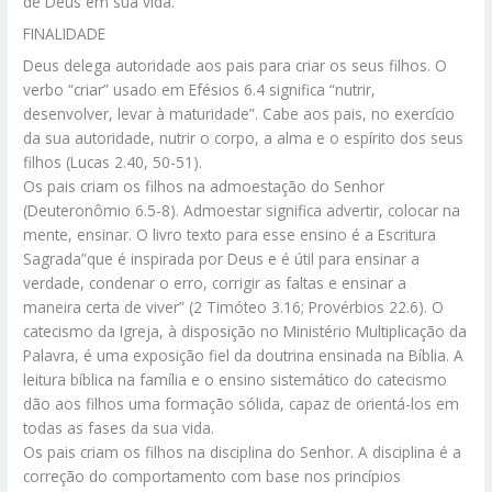
de Deus em sua vida.
FINALIDADE
Deus delega autoridade aos pais para criar os seus filhos. O
verbo “criar” usado em Efésios 6.4 significa “nutrir,
desenvolver, levar à maturidade”. Cabe aos pais, no exercício
da sua autoridade, nutrir o corpo, a alma e o espírito dos seus
filhos (Lucas 2.40, 50-51).
Os pais criam os filhos na admoestação do Senhor
(Deuteronômio 6.5-8). Admoestar significa advertir, colocar na
mente, ensinar. O livro texto para esse ensino é a Escritura
Sagrada”que é inspirada por Deus e é útil para ensinar a
verdade, condenar o erro, corrigir as faltas e ensinar a
maneira certa de viver” (2 Timóteo 3.16; Provérbios 22.6). O
catecismo da Igreja, à disposição no Ministério Multiplicação da
Palavra, é uma exposição fiel da doutrina ensinada na Bíblia. A
leitura bíblica na família e o ensino sistemático do catecismo
dão aos filhos uma formação sólida, capaz de orientá-los em
todas as fases da sua vida.
Os pais criam os filhos na disciplina do Senhor. A disciplina é a
correção do comportamento com base nos princípios