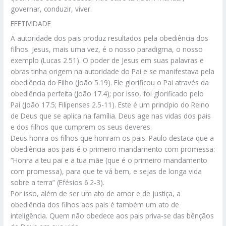
governar, conduzir, viver.
EFETIVIDADE
A autoridade dos pais produz resultados pela obediência dos
filhos. Jesus, mais uma vez, é o nosso paradigma, o nosso
exemplo (Lucas 2.51). O poder de Jesus em suas palavras e
obras tinha origem na autoridade do Pai e se manifestava pela
obediência do Filho (João 5.19). Ele glorificou o Pai através da
obediência perfeita (João 17.4); por isso, foi glorificado pelo
Pai (João 17.5; Filipenses 2.5-11). Este é um princípio do Reino
de Deus que se aplica na família. Deus age nas vidas dos pais
e dos filhos que cumprem os seus deveres.
Deus honra os filhos que honram os pais. Paulo destaca que a
obediência aos pais é o primeiro mandamento com promessa:
“Honra a teu pai e a tua mãe (que é o primeiro mandamento
com promessa), para que te vá bem, e sejas de longa vida
sobre a terra” (Efésios 6.2-3).
Por isso, além de ser um ato de amor e de justiça, a
obediência dos filhos aos pais é também um ato de
inteligência. Quem não obedece aos pais priva-se das bênçãos