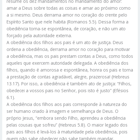
resume os dez mandamentos no mandamento do amor:
amar a Deus sobre todas as coisas e amar ao próximo como
a si mesmo. Deus derrama amor no coração do crente pelo
Espírito Santo que nele habita (Romanos 5.5). Dessa forma a
obediência torna-se espontânea, de coração, e não um ato
forçado pela autoridade externa.
A obediência dos filhos aos pais é um ato de justiça. Deus
ordena a obediência, derrama amor no coração para motivar
a obediência, mas os pais prestam contas a Deus, como todos
aqueles que exercem autoridade delegada. A obediência dos
filhos, quando é amorosa e espontânea, honra os pais e torna
a prestação de contas agradável, alegre, prazerosa! (Hebreus
13.17). Por isso, a obediência é também ato de justiça: “Filhos,
obedecei a vossos pais no Senhor, pois isto é justo” (Efésios
6.1).
A obediência dos filhos aos pais corresponde à natureza do
ser humano criado à imagem e semelhança de Deus. O
próprio Jesus, “embora sendo Filho, aprendeu a obediência
pelas cousas que sofreu” (Hebreus 5.8). O maior legado dos
pais aos filhos é levá-los à maturidade pela obediência, pois
quem não sabe obedecer não sabe também mandar,