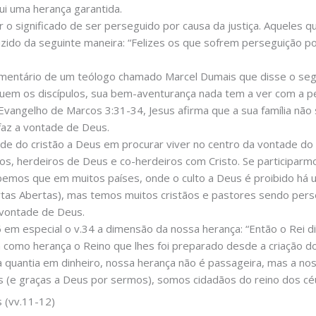
i uma herança garantida.
o significado de ser perseguido por causa da justiça. Aqueles 
uzido da seguinte maneira: “Felizes os que sofrem perseguição p
omentário de um teólogo chamado Marcel Dumais que disse o seg
guem os discípulos, sua bem-aventurança nada tem a ver com a p
 Evangelho de Marcos 3:31-34, Jesus afirma que a sua família não
faz a vontade de Deus.
ade do cristão a Deus em procurar viver no centro da vontade do 
os, herdeiros de Deus e co-herdeiros com Cristo. Se participar
abemos que em muitos países, onde o culto a Deus é proibido há 
ortas Abertas), mas temos muitos cristãos e pastores sendo per
 vontade de Deus.
em especial o v.34 a dimensão da nossa herança: “Então o Rei di
como herança o Reino que lhes foi preparado desde a criação d
 quantia em dinheiro, nossa herança não é passageira, mas a nos
s (e graças a Deus por sermos), somos cidadãos do reino dos cé
s (vv.11-12)