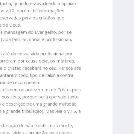
ntanha, quando estava lendo a opinião
ao v.10, porém, há informações
eservadas para os cristãos que
e de Deus.
a da mensagem do Evangelho, por se
da familiar, social e profissional),
 até da nossa vida profissional por
morreram por causa dele, os mártires,
 o cristão receberá no céu. Parece até
antarem todo tipo de calúnia contra
 grande recompensa.
sofrimentos por sermos de Cristo, pois
a nos céus, porque será que vale tanto
 a descrição de uma grande multidão
a grande tribulação). Mas leia o v.15, a
a benção de não existir mais morte,
adas, vícios, corrupção, mas novos