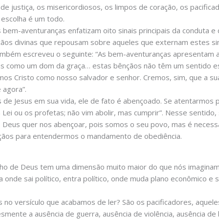
e justiça, os misericordiosos, os limpos de coração, os pacifica
a escolha é um todo.
 bem-aventuranças enfatizam oito sinais principais da conduta e
ãos divinas que repousam sobre aqueles que externam estes sina
mbém escreveu o seguinte: “As bem-aventuranças apresentam 
como um dom da graça… estas bênçãos não têm um sentido escat
os Cristo como nosso salvador e senhor. Cremos, sim, que a su
 agora”.
os de Jesus em sua vida, ele de fato é abençoado. Se atentarmos 
 Lei ou os profetas; não vim abolir, mas cumprir”. Nesse sentid
 Deus quer nos abençoar, pois somos o seu povo, mas é necess
çãos para entendermos o mandamento de obediência.
 filho de Deus tem uma dimensão muito maior do que nós imagin
onde sai político, entra político, onde muda plano econômico e
s no versículo que acabamos de ler? São os pacificadores, aquel
mente a ausência de guerra, ausência de violência, ausência de