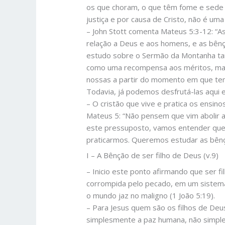
os que choram, o que têm fome e sede d
justiça e por causa de Cristo, não é um
– John Stott comenta Mateus 5:3-12: “As
relação a Deus e aos homens, e as bênç
estudo sobre o Sermão da Montanha ta
como uma recompensa aos méritos, mas 
nossas a partir do momento em que tem
Todavia, já podemos desfrutá-las aqui e
– O cristão que vive e pratica os ensin
Mateus 5: “Não pensem que vim abolir a
este pressuposto, vamos entender que
praticarmos. Queremos estudar as bên
I – A Bênção de ser filho de Deus (v.9)
– Inicio este ponto afirmando que ser
corrompida pelo pecado, em um sistema 
o mundo jaz no maligno (1 João 5:19).
– Para Jesus quem são os filhos de Deu
simplesmente a paz humana, não simples