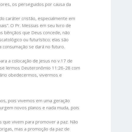
dores, os perseguidos por causa da
 do caráter cristão, especialmente em
is”. O Pr. Messias em seu livro de
as bênçãos que Deus concede, não
ológico ou futurístico; elas são
a consumação se dará no futuro.
para a colocação de Jesus no v.17 de
o, se lermos Deuteronômio 11:26-28 com
ário obedecermos, vivermos e
amos, pois vivemos em uma geração
 surgem novos planos e nada muda, pois
es que vivem para promover a paz. Não
 brigas, mas a promoção da paz de