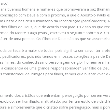
aico).
mana tivemos homens e mulheres que promoveram a paz (humana)
reconciliação com Deus e com o próximo, a que o Apóstolo Paulo e
Cristo e nos deu o ministério da reconciliação (pacificadores). 
dos filhos de Deus, que de acordo com João 1:12 são os que re
rmão do Monte “Ouça Jesus”, escreveu o seguinte sobre o v.9: “E
ráter de uma pessoa. Os filhos de Deus são os que se assemel
oda certeza é a maior de todas, pois significa ser salvo, ter a e
o pacificadores, pois nós temos em nossos corações a paz de De
tes filmes, do conhecidíssimo personagem de gibi, homem aranha
a consciência de uma grande responsabilidade”. Ser filho de De
os transformou de inimigos para filhos, temos que buscar viver o
ecimento dos cristãos que enfrentam perseguição por serem verd
 excluído, ser humilhado, maltratado, por ter um estilo de vida di
pura e simplesmente que o cristão sofre perseguição, mas o por