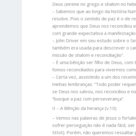
Deus (eirene no grego e shalom no hebr
– Sabemos que ao longo da história hu
resolve. Pois o sentido de paz é o de 
aprendemos que Deus nos reconciliou em 
com grande expectativa a manifestação 
– John Driver em seu estudo sobre o Se
também era usada para descrever o ca
missão de shalom e reconciliação”.
– É uma bênção ser filho de Deus, com t
fomos reconciliados para vivermos com
– Certa vez, assistindo a um dos recen
minhas lembranças: “Todo poder requer 
se Deus nos salvou, nos reconciliou e n
“busque a paz com perseverança”.
II – A Bênção da herança (v.10)
– Vemos nas palavras de Jesus o fortal
sofrer perseguição não é nada fácil, ser
Sttot). Porém, não queremos ressaltar 