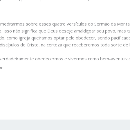
 meditarmos sobre esses quatro versículos do Sermão da Mont
, isso não significa que Deus deseje amaldiçoar seu povo, mas 
o, como igreja queiramos optar pelo obedecer, sendo pacificad
iscípulos de Cristo, na certeza que receberemos toda sorte de
a verdadeiramente obedecermos e vivermos como bem-aventura
br