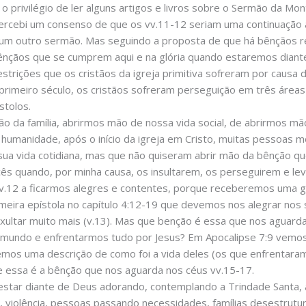
 privilégio de ler alguns artigos e livros sobre o Sermão da Mo
percebi um consenso de que os vv.11-12 seriam uma continuação 
a um outro sermão. Mas seguindo a proposta de que há bênçãos r
nçãos que se cumprem aqui e na glória quando estaremos diant
estrições que os cristãos da igreja primitiva sofreram por caus
imeiro século, os cristãos sofreram perseguição em três áreas (vi
stolos.
 da família, abrirmos mão de nossa vida social, de abrirmos mão
a humanidade, após o início da igreja em Cristo, muitas pessoas 
ua vida cotidiana, mas que não quiseram abrir mão da bênção que
s quando, por minha causa, os insultarem, os perseguirem e lev
no v.12 a ficarmos alegres e contentes, porque receberemos uma
eira epístola no capítulo 4:12-19 que devemos nos alegrar nos 
exultar muito mais (v.13). Mas que benção é essa que nos aguard
mundo e enfrentarmos tudo por Jesus? Em Apocalipse 7:9 vemos
temos uma descrição de como foi a vida deles (os que enfrentaram 
e essa é a bênção que nos aguarda nos céus vv.15-17.
estar diante de Deus adorando, contemplando a Trindade Santa, 
, violência, pessoas passando necessidades, famílias desestrutur