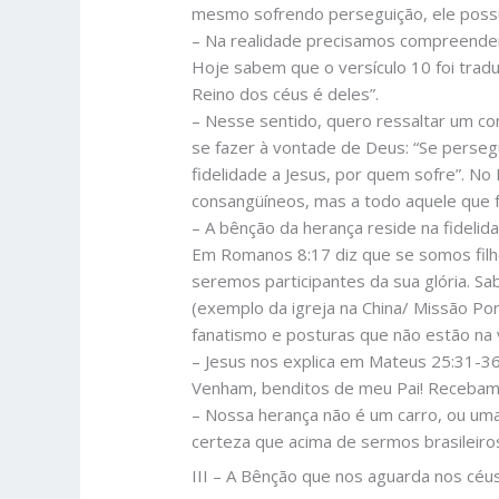
mesmo sofrendo perseguição, ele possu
– Na realidade precisamos compreender 
Hoje sabem que o versículo 10 foi trad
Reino dos céus é deles”.
– Nesse sentido, quero ressaltar um c
se fazer à vontade de Deus: “Se perse
fidelidade a Jesus, por quem sofre”. No
consangüíneos, mas a todo aquele que 
– A bênção da herança reside na fidelid
Em Romanos 8:17 diz que se somos filh
seremos participantes da sua glória. S
(exemplo da igreja na China/ Missão P
fanatismo e posturas que não estão na
– Jesus nos explica em Mateus 25:31-36 
Venham, benditos de meu Pai! Recebam 
– Nossa herança não é um carro, ou uma
certeza que acima de sermos brasileiro
III – A Bênção que nos aguarda nos céu