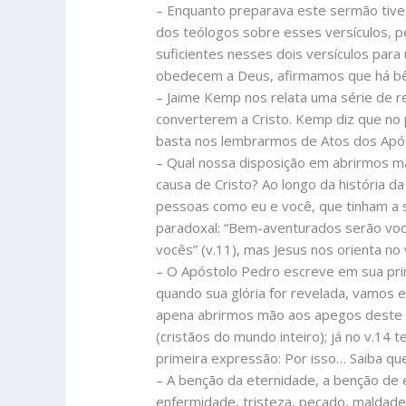
– Enquanto preparava este sermão tive o
dos teólogos sobre esses versículos, 
suficientes nesses dois versículos par
obedecem a Deus, afirmamos que há bê
– Jaime Kemp nos relata uma série de r
converterem a Cristo. Kemp diz que no pr
basta nos lembrarmos de Atos dos Apó
– Qual nossa disposição em abrirmos mão
causa de Cristo? Ao longo da história d
pessoas como eu e você, que tinham a s
paradoxal: “Bem-aventurados serão você
vocês” (v.11), mas Jesus nos orienta 
– O Apóstolo Pedro escreve em sua prim
quando sua glória for revelada, vamos 
apena abrirmos mão aos apegos deste 
(cristãos do mundo inteiro); já no v.14 
primeira expressão: Por isso… Saiba qu
– A benção da eternidade, a benção de 
enfermidade, tristeza, pecado, maldade