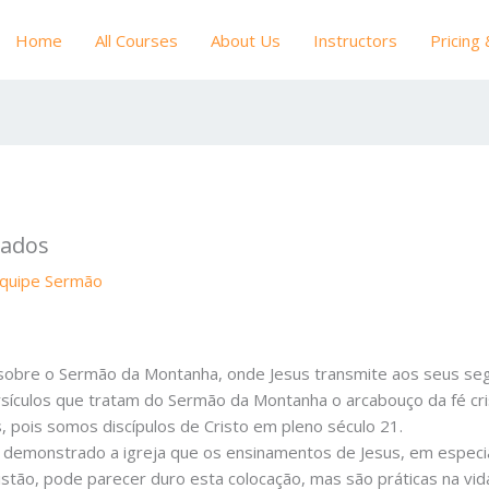
Home
All Courses
About Us
Instructors
Pricing
rados
quipe Sermão
obre o Sermão da Montanha, onde Jesus transmite aos seus segui
sículos que tratam do Sermão da Montanha o arcabouço da fé c
, pois somos discípulos de Cristo em pleno século 21.
 demonstrado a igreja que os ensinamentos de Jesus, em especi
stão, pode parecer duro esta colocação, mas são práticas na vida