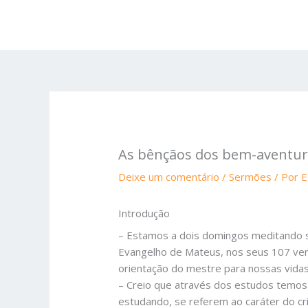
Ir
para
o
conteúdo
As bênçãos dos bem-aventu
Deixe um comentário
/
Sermões
/ Por
E
Introdução
– Estamos a dois domingos meditando s
Evangelho de Mateus, nos seus 107 ver
orientação do mestre para nossas vidas
– Creio que através dos estudos temos
estudando, se referem ao caráter do cri