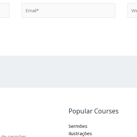
Email*
Web
Popular Courses
Sermões
Ilustrações
 de sermões,