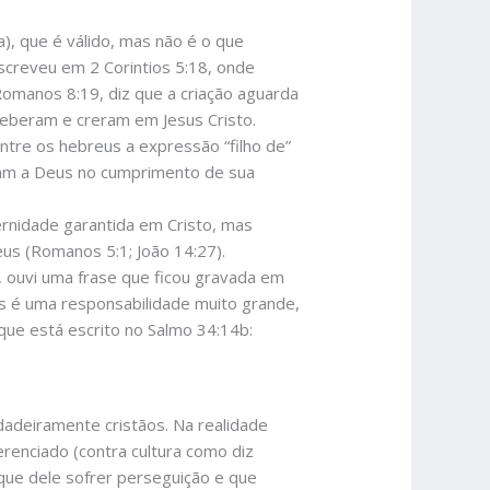
, que é válido, mas não é o que
screveu em 2 Corintios 5:18, onde
Romanos 8:19, diz que a criação aguarda
ceberam e creram em Jesus Cristo.
ntre os hebreus a expressão “filho de”
ham a Deus no cumprimento de sua
ternidade garantida em Cristo, mas
us (Romanos 5:1; João 14:27).
, ouvi uma frase que ficou gravada em
us é uma responsabilidade muito grande,
 que está escrito no Salmo 34:14b:
adeiramente cristãos. Na realidade
ferenciado (contra cultura como diz
que dele sofrer perseguição e que