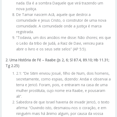
nada. Ela é a sombra Daquele que virá trazendo um
nova justiça.
De Tamar nascem Acã, aquele que destroi a
comunidade e Jesus Cristo, o construtor de uma nova
comunidade. A comunidade onde a justiça é marca
registrada.
“Todavia, um dos anciãos me disse: Não chores; eis que
o Leão da tribo de Judá, a Raiz de Davi, venceu para
abrir o livro e os seus sete selos” (AP 5:5).
2. Uma História de Fé – Raabe (Js 2, 6; Sl 87.4, 89.10; Hb 11.31;
Tg 2.25)
2.1: “De Sitim enviou Josué, filho de Num, dois homens,
secretamente, como espias, dizendo: Andai e observai a
terra e Jericó. Foram, pois, e entraram na casa de uma
mulher prostituta, cujo nome era Raabe, e pousaram
ali”.
Sabedora de que Israel haveria de invadir Jericó, o texto
afirma: “Ouvindo isto, desmaiou-nos o coração, e em
ninguém mais há ânimo algum, por causa da vossa