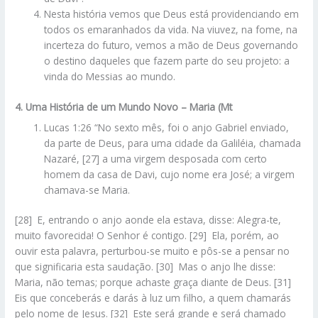
Nesta história vemos que Deus está providenciando em
todos os emaranhados da vida. Na viuvez, na fome, na
incerteza do futuro, vemos a mão de Deus governando
o destino daqueles que fazem parte do seu projeto: a
vinda do Messias ao mundo.
4. Uma História de um Mundo Novo – Maria (Mt
Lucas 1:26 “No sexto mês, foi o anjo Gabriel enviado,
da parte de Deus, para uma cidade da Galiléia, chamada
Nazaré, [27] a uma virgem desposada com certo
homem da casa de Davi, cujo nome era José; a virgem
chamava-se Maria.
[28] E, entrando o anjo aonde ela estava, disse: Alegra-te,
muito favorecida! O Senhor é contigo. [29] Ela, porém, ao
ouvir esta palavra, perturbou-se muito e pôs-se a pensar no
que significaria esta saudação. [30] Mas o anjo lhe disse:
Maria, não temas; porque achaste graça diante de Deus. [31]
Eis que conceberás e darás à luz um filho, a quem chamarás
pelo nome de Jesus. [32] Este será grande e será chamado