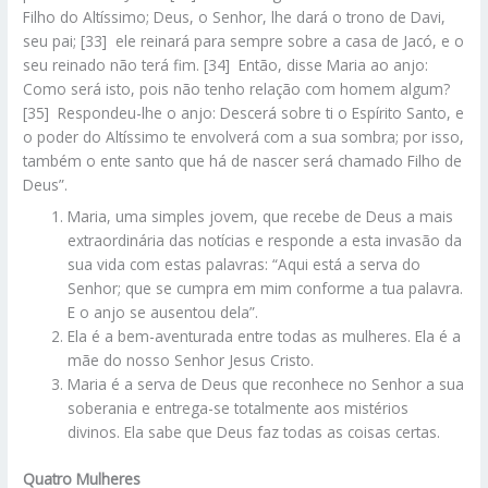
Filho do Altíssimo; Deus, o Senhor, lhe dará o trono de Davi,
seu pai; [33] ele reinará para sempre sobre a casa de Jacó, e o
seu reinado não terá fim. [34] Então, disse Maria ao anjo:
Como será isto, pois não tenho relação com homem algum?
[35] Respondeu-lhe o anjo: Descerá sobre ti o Espírito Santo, e
o poder do Altíssimo te envolverá com a sua sombra; por isso,
também o ente santo que há de nascer será chamado Filho de
Deus”.
Maria, uma simples jovem, que recebe de Deus a mais
extraordinária das notícias e responde a esta invasão da
sua vida com estas palavras: “Aqui está a serva do
Senhor; que se cumpra em mim conforme a tua palavra.
E o anjo se ausentou dela”.
Ela é a bem-aventurada entre todas as mulheres. Ela é a
mãe do nosso Senhor Jesus Cristo.
Maria é a serva de Deus que reconhece no Senhor a sua
soberania e entrega-se totalmente aos mistérios
divinos. Ela sabe que Deus faz todas as coisas certas.
Quatro Mulheres