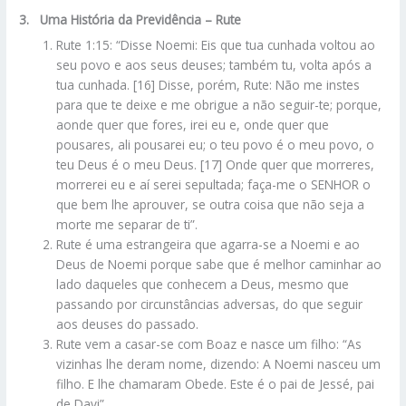
3. Uma História da Previdência – Rute
Rute 1:15: “Disse Noemi: Eis que tua cunhada voltou ao
seu povo e aos seus deuses; também tu, volta após a
tua cunhada. [16] Disse, porém, Rute: Não me instes
para que te deixe e me obrigue a não seguir-te; porque,
aonde quer que fores, irei eu e, onde quer que
pousares, ali pousarei eu; o teu povo é o meu povo, o
teu Deus é o meu Deus. [17] Onde quer que morreres,
morrerei eu e aí serei sepultada; faça-me o SENHOR o
que bem lhe aprouver, se outra coisa que não seja a
morte me separar de ti”.
Rute é uma estrangeira que agarra-se a Noemi e ao
Deus de Noemi porque sabe que é melhor caminhar ao
lado daqueles que conhecem a Deus, mesmo que
passando por circunstâncias adversas, do que seguir
aos deuses do passado.
Rute vem a casar-se com Boaz e nasce um filho: “As
vizinhas lhe deram nome, dizendo: A Noemi nasceu um
filho. E lhe chamaram Obede. Este é o pai de Jessé, pai
de Davi”.