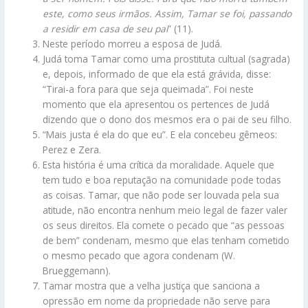
este, como seus irmãos. Assim, Tamar se foi, passando
a residir em casa de seu pai
” (11).
Neste período morreu a esposa de Judá.
Judá toma Tamar como uma prostituta cultual (sagrada)
e, depois, informado de que ela está grávida, disse:
“Tirai-a fora para que seja queimada”. Foi neste
momento que ela apresentou os pertences de Judá
dizendo que o dono dos mesmos era o pai de seu filho.
“Mais justa é ela do que eu”. E ela concebeu gêmeos:
Perez e Zera.
Esta história é uma crítica da moralidade. Aquele que
tem tudo e boa reputação na comunidade pode todas
as coisas. Tamar, que não pode ser louvada pela sua
atitude, não encontra nenhum meio legal de fazer valer
os seus direitos. Ela comete o pecado que “as pessoas
de bem” condenam, mesmo que elas tenham cometido
o mesmo pecado que agora condenam (W.
Brueggemann).
Tamar mostra que a velha justiça que sanciona a
opressão em nome da propriedade não serve para