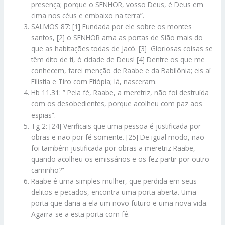
presença; porque o SENHOR, vosso Deus, é Deus em
cima nos céus e embaixo na terra”.
SALMOS 87: [1] Fundada por ele sobre os montes
santos, [2] o SENHOR ama as portas de Sião mais do
que as habitações todas de Jacó. [3] Gloriosas coisas se
têm dito de ti, ó cidade de Deus! [4] Dentre os que me
conhecem, farei menção de Raabe e da Babilônia; eis aí
Filístia e Tiro com Etiópia; lá, nasceram.
Hb 11.31: ” Pela fé, Raabe, a meretriz, não foi destruída
com os desobedientes, porque acolheu com paz aos
espias”.
Tg 2: [24] Verificais que uma pessoa é justificada por
obras e não por fé somente. [25] De igual modo, não
foi também justificada por obras a meretriz Raabe,
quando acolheu os emissários e os fez partir por outro
caminho?”
Raabe é uma simples mulher, que perdida em seus
delitos e pecados, encontra uma porta aberta. Uma
porta que daria a ela um novo futuro e uma nova vida.
Agarra-se a esta porta com fé.