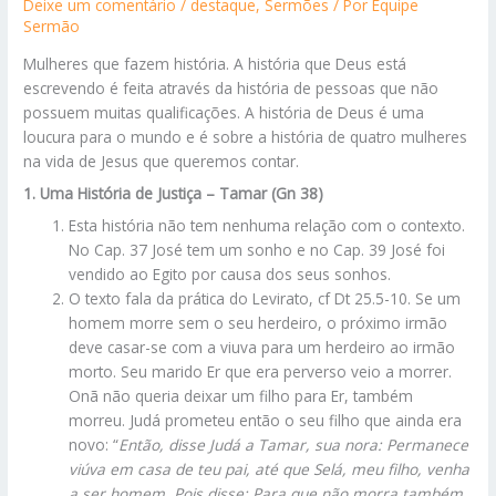
Deixe um comentário
/
destaque
,
Sermões
/ Por
Equipe
Sermão
Mulheres que fazem história. A história que Deus está
escrevendo é feita através da história de pessoas que não
possuem muitas qualificações. A história de Deus é uma
loucura para o mundo e é sobre a história de quatro mulheres
na vida de Jesus que queremos contar.
1. Uma História de Justiça – Tamar (Gn 38)
Esta história não tem nenhuma relação com o contexto.
No Cap. 37 José tem um sonho e no Cap. 39 José foi
vendido ao Egito por causa dos seus sonhos.
O texto fala da prática do Levirato, cf Dt 25.5-10. Se um
homem morre sem o seu herdeiro, o próximo irmão
deve casar-se com a viuva para um herdeiro ao irmão
morto. Seu marido Er que era perverso veio a morrer.
Onã não queria deixar um filho para Er, também
morreu. Judá prometeu então o seu filho que ainda era
novo: “
Então, disse Judá a Tamar, sua nora: Permanece
viúva em casa de teu pai, até que Selá, meu filho, venha
a ser homem. Pois disse: Para que não morra também