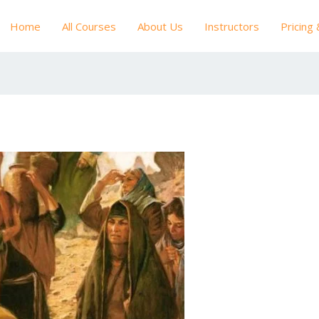
Home
All Courses
About Us
Instructors
Pricing