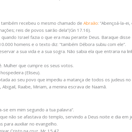
Ela também recebeu o mesmo chamado de
Abraão
: “Abençoá-la-ei,
nações; reis de povos sairão dela”(Gn 17.16).
ael quando Israel fazia o que era mau perante Deus. Baraque diss
 10.000 homens e o texto diz: “também Débora subiu com ele”.
servar a sua vida e a sua sogra. Não sabia ela que entraria na li
é. Mulher que cumpre os seus votos.
hospedeira (Eliseu).
otada ao seu povo que impediu a matança de todos os judeus no 
, Abigail, Raabe, Miriam, a menina escrava de Naamã.
a-se em mim segundo a tua palavra”.
 que não se afastava do templo, servindo a Deus noite e dia em j
s para auxiliar no evangelho.
ixar Cristo na cruz, Mc 15.47