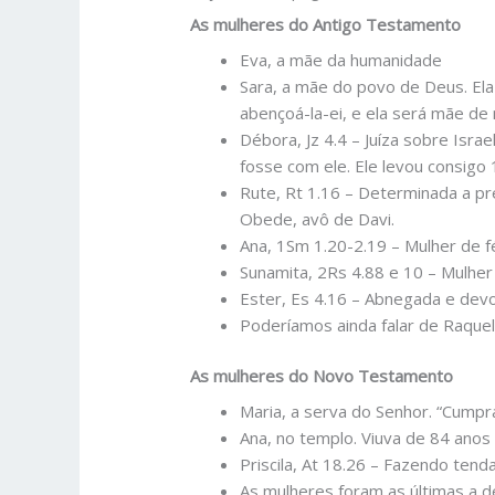
As mulheres do Antigo Testamento
Eva, a mãe da humanidade
Sara, a mãe do povo de Deus. 
abençoá-la-ei, e ela será mãe de 
Débora, Jz 4.4 – Juíza sobre Isr
fosse com ele. Ele levou consigo
Rute, Rt 1.16 – Determinada a pre
Obede, avô de Davi.
Ana, 1Sm 1.20-2.19 – Mulher de f
Sunamita, 2Rs 4.88 e 10 – Mulher 
Ester, Es 4.16 – Abnegada e dev
Poderíamos ainda falar de Raquel
As mulheres do Novo Testamento
Maria, a serva do Senhor. “Cumpr
Ana, no templo. Viuva de 84 anos
Priscila, At 18.26 – Fazendo tenda
As mulheres foram as últimas a de