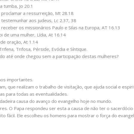
a tumba, Jo 20.1
 proclamar a ressurreição, Mt 28.18
 testemunhar aos judeus, Lc 2.37, 38
 receber os missionários Paulo e Silas na Europa, AT 16.13
i de uma mulher, Lídia, At 16.14
 de oração, At 1.14
ifena, Trifosa, Pérside, Evódia e Síntique.
do até onde chegou sem a participação destas mulheres?
os importantes.
m, que realizam o trabalho de visitação, que ajuda social e espi
s para todas as eventualidades.
rdadeira causa do avanço do evangelho hoje no mundo.
es. O Papa respondeu ser esta a causa de não ter o sacerdócio 
ito fácil. Ele escolheu os homens para mostrar o força do evange