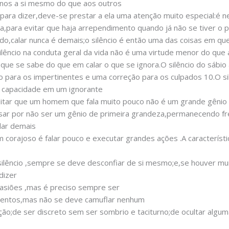
nos a si mesmo do que aos outros
ara dizer,deve-se prestar a ela uma atenção muito especial:é ne
-la,para evitar que haja arrependimento quando já não se tiver o 
do,calar nunca é demais;o silêncio é então uma das coisas em q
ilêncio na conduta geral da vida não é uma virtude menor do que 
o que se sabe do que em calar o que se ignora.O silêncio do sábi
ição para os impertinentes e uma correção para os culpados 10.O s
 capacidade em um ignorante
itar que um homem que fala muito pouco não é um grande gênio 
ssar por não ser um gênio de primeira grandeza,permanecendo f
lar demais
m corajoso é falar pouco e executar grandes ações .A caracterís
.
lêncio ,sempre se deve desconfiar de si mesmo;e,se houver mui
dizer
casiões ,mas é preciso sempre ser
mentos,mas não se deve camuflar nenhum
ção;de ser discreto sem ser sombrio e taciturno;de ocultar algu