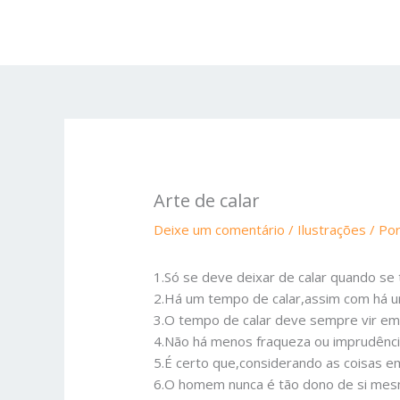
Ir
para
o
conteúdo
Arte de calar
Deixe um comentário
/
Ilustrações
/ Po
1.Só se deve deixar de calar quando se 
2.Há um tempo de calar,assim com há u
3.O tempo de calar deve sempre vir em 
4.Não há menos fraqueza ou imprudência 
5.É certo que,considerando as coisas e
6.O homem nunca é tão dono de si mesmo