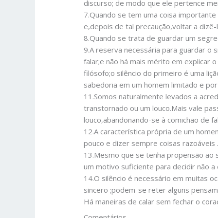
discurso; de modo que ele pertence me
7.Quando se tem uma coisa importante p
e,depois de tal precaução,voltar a dizê
8.Quando se trata de guardar um segre
9.A reserva necessária para guardar o s
falar;e não há mais mérito em explicar 
filósofo;o silêncio do primeiro é uma l
sabedoria em um homem limitado e por
11.Somos naturalmente levados a acred
transtornado ou um louco.Mais vale pa
louco,abandonando-se à comichão de fa
12.A característica própria de um home
pouco e dizer sempre coisas razoáveis 
13.Mesmo que se tenha propensão ao si
um motivo suficiente para decidir não a 
14.O silêncio é necessário em muitas o
sincero ;podem-se reter alguns pensa
Há maneiras de calar sem fechar o cora
Comentários