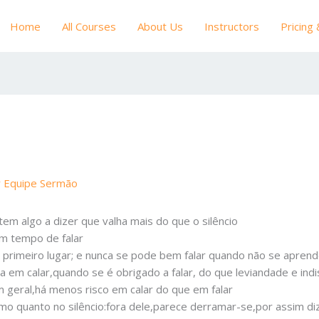
Home
All Courses
About Us
Instructors
Pricing
r
Equipe Sermão
tem algo a dizer que valha mais do que o silêncio
m tempo de falar
primeiro lugar; e nunca se pode bem falar quando não se aprende
em calar,quando se é obrigado a falar, do que leviandade e indi
m geral,há menos risco em calar do que em falar
 quanto no silêncio:fora dele,parece derramar-se,por assim dize