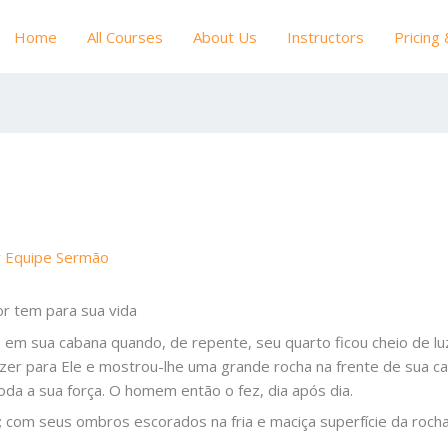
Home
All Courses
About Us
Instructors
Pricing
r
Equipe Sermão
r tem para sua vida
m sua cabana quando, de repente, seu quarto ficou cheio de luz
zer para Ele e mostrou-lhe uma grande rocha na frente de sua 
da a sua força. O homem então o fez, dia após dia.
ol; com seus ombros escorados na fria e maciça superfície da roc