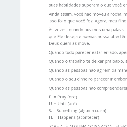
suas habilidades superam o que você er
Ainda assim, você não moveu a rocha, m
isso foi o que você fez. Agora, meu fil
Às vezes, quando ouvimos uma palavra d
que Ele deseja é apenas nossa obediênc
Deus quem as move.
Quando tudo parecer estar errado, apen
Quando o trabalho te deixar pra baixo, a
Quando as pessoas não agirem da manei
Quando o seu dinheiro parecer ir embora
Quando as pessoas não compreenderem
P. = Pray (ore)
U. = Until (até)
S. = Something (alguma coisa)
H. = Happens (acontecer)
“ORE ATÉ ALGUMA COISA ACONTECER