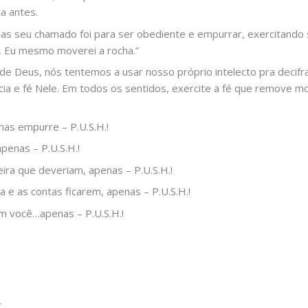
a antes.
as seu chamado foi para ser obediente e empurrar, exercitando s
ho, Eu mesmo moverei a rocha.”
e Deus, nós tentemos a usar nosso próprio intelecto pra decifr
ia e fé Nele. Em todos os sentidos, exercite a fé que remove m
as empurre – P.U.S.H.!
penas – P.U.S.H.!
ra que deveriam, apenas – P.U.S.H.!
 e as contas ficarem, apenas – P.U.S.H.!
 você…apenas – P.U.S.H.!
”