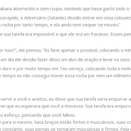
abana aborrecido e sem roupa, sentindo que havia gasto todo o 
rajado, o Adversário (Satanás) decidiu entrar em cena coloc
rocha por tanto tempo, e ela ainda nem sequer se moveu.”
 sua tarefa era impossível e que ele era um fracasso. Esses 
 isso?”, ele pensou. “Eu farei apenas o possível, colocando o mín
e um dia ele decidiu fazer disso um alvo de oração e levar os se
do duro e por muito tempo em Teu serviço, colocando toda a minha
 tempo eu não consegui mover essa rocha por nem um milímetro
 servir e você o aceitou, eu disse que sua tarefa seria empurrar 
nei que eu esperava que você a movesse. Sua tarefa era empurrá
u esforço, pensando que você falhou.
 para si mesmo. Seus braços estão fortes e musculosos, suas co
 constante, suas pernas se tornaram musculosas e firmes. Pela