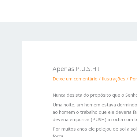
Ir
para
o
conteúdo
Apenas P.U.S.H !
Deixe um comentário
/
Ilustrações
/ Po
Nunca desista do propósito que o Senho
Uma noite, um homem estava dormindo e
ao homem o trabalho que ele deveria fa
deveria empurrar (PUSH) a rocha com to
Por muitos anos ele pelejou de sol a s
força.