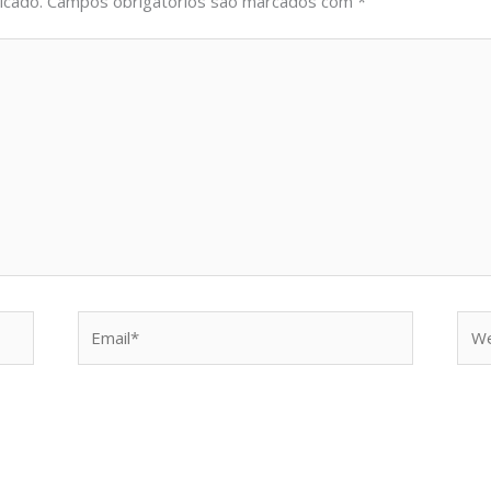
icado.
Campos obrigatórios são marcados com
*
Email*
Web