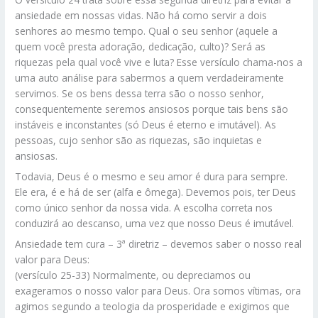
ansiedade em nossas vidas. Não há como servir a dois
senhores ao mesmo tempo. Qual o seu senhor (aquele a
quem você presta adoração, dedicação, culto)? Será as
riquezas pela qual você vive e luta? Esse versículo chama-nos a
uma auto análise para sabermos a quem verdadeiramente
servimos. Se os bens dessa terra são o nosso senhor,
consequentemente seremos ansiosos porque tais bens são
instáveis e inconstantes (só Deus é eterno e imutável). As
pessoas, cujo senhor são as riquezas, são inquietas e
ansiosas.
Todavia, Deus é o mesmo e seu amor é dura para sempre.
Ele era, é e há de ser (alfa e ômega). Devemos pois, ter Deus
como único senhor da nossa vida. A escolha correta nos
conduzirá ao descanso, uma vez que nosso Deus é imutável.
Ansiedade tem cura – 3ª diretriz – devemos saber o nosso real
valor para Deus:
(versículo 25-33) Normalmente, ou depreciamos ou
exageramos o nosso valor para Deus. Ora somos vítimas, ora
agimos segundo a teologia da prosperidade e exigimos que