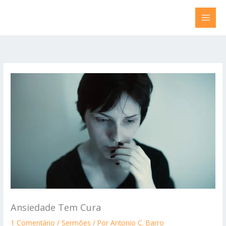
Ir
para
o
conteúdo
Ansiedade Tem Cura
1 Comentário
/
Sermões
/ Por
Antonio C. Barro