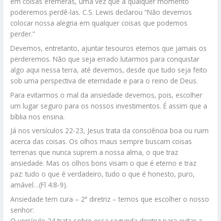
em coisas efêmeras, uma vez que a qualquer momento
poderemos perdê-las. C.S. Lewis declarou “Não devemos
colocar nossa alegria em qualquer coisas que podemos
perder.”
Devemos, entretanto, ajuntar tesouros eternos que jamais os
perderemos. Não que seja errado lutarmos para conquistar
algo aqui nessa terra, até devemos, desde que tudo seja feito
sob uma perspectiva de eternidade e para o reino de Deus.
Para evitarmos o mal da ansiedade devemos, pois, escolher
um lugar seguro para os nossos investimentos. É assim que a
bíblia nos ensina.
Já nos versículos 22-23, Jesus trata da consciência boa ou ruim
acerca das coisas. Os olhos maus sempre buscam coisas
terrenas que nunca suprem a nossa alma, o que traz
ansiedade. Mas os olhos bons visam o que é eterno e traz
paz: tudo o que é verdadeiro, tudo o que é honesto, puro,
amável…(Fl 4:8-9).
Ansiedade tem cura – 2ª diretriz – temos que escolher o nosso
senhor:
O versículo 24 trata sobre essa segunda diretriz para evitar a