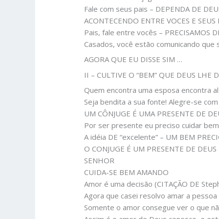
Fale com seus pais – DEPENDA DE 
ACONTECENDO ENTRE VOCES E SEUS P
Pais, fale entre vocês – PRECISAMOS
Casados, você estão comunicando que s
AGORA QUE EU DISSE SIM …
II – CULTIVE O “BEM” QUE DEUS LHE DE
Quem encontra uma esposa encontra al
Seja bendita a sua fonte! Alegre-se com
UM CÔNJUGE É UMA PRESENTE DE DEUS
Por ser presente eu preciso cuidar bem
A idéia DE “excelente” – UM BEM PRE
O CONJUGE É UM PRESENTE DE DEUS
SENHOR
CUIDA-SE BEM AMANDO
Amor é uma decisão (CITAÇÃO DE Steph
Agora que casei resolvo amar a pessoa c
Somente o amor consegue ver o que não