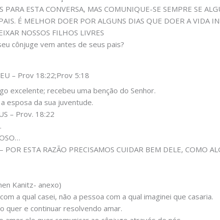
DEUS PARA ESTA CONVERSA, MAS COMUNIQUE-SE SEMPRE SE A
AIS. É MELHOR DOER POR ALGUNS DIAS QUE DOER A VIDA IN
 DEIXAR NOSSOS FILHOS LIVRES
eu cônjuge vem antes de seus pais?
U – Prov 18:22;Prov 5:18
go excelente; recebeu uma benção do Senhor.
 a esposa da sua juventude.
 – Prov. 18:22
.
CIOSO…
 – POR ESTA RAZÃO PRECISAMOS CUIDAR BEM DELE, COMO A
en Kanitz- anexo)
om a qual casei, não a pessoa com a qual imaginei que casaria.
 quer e continuar resolvendo amar.