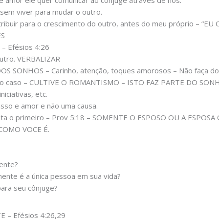
e amor ele quer comunicar ao cônjuge através de nós.
 sem viver para mudar o outro.
tribuir para o crescimento do outro, antes do meu próprio – “E
ES
– Efésios 4:26
outro. VERBALIZAR
ONHOS – Carinho, atenção, toques amorosos – Não faça do s
or o caso – CULTIVE O ROMANTISMO – ISTO FAZ PARTE DO SO
iciativas, etc.
sso e amor e não uma causa.
 sinta o primeiro – Prov 5:18 – SOMENTE O ESPOSO OU A ES
COMO VOCE É.
ente?
ente é a única pessoa em sua vida?
para seu cônjuge?
 – Efésios 4:26,29