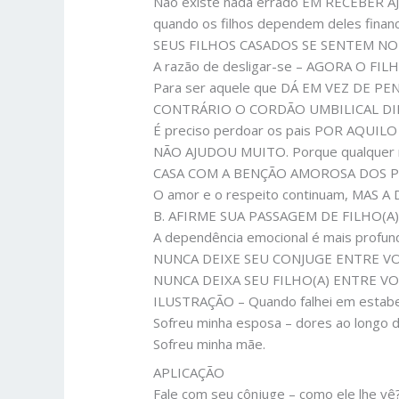
Não existe nada errado EM RECEBER AJU
quando os filhos dependem deles f
SEUS FILHOS CASADOS SE SENTEM NO
A razão de desligar-se – AGORA O F
Para ser aquele que DÁ EM VEZ DE 
CONTRÁRIO O CORDÃO UMBILICAL DI
É preciso perdoar os pais POR AQ
NÃO AJUDOU MUITO. Porque qualquer má
CASA COM A BENÇÃO AMOROSA DOS P
O amor e o respeito continuam, MAS
B. AFIRME SUA PASSAGEM DE FILHO(A
A dependência emocional é mais profund
NUNCA DEIXE SEU CONJUGE ENTRE VO
NUNCA DEIXA SEU FILHO(A) ENTRE VO
ILUSTRAÇÃO – Quando falhei em estabel
Sofreu minha esposa – dores ao longo 
Sofreu minha mãe.
APLICAÇÃO
Fale com seu cônjuge – como ele lhe vê?