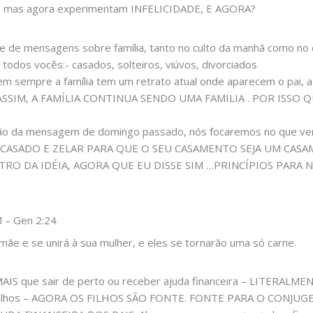
liz, mas agora experimentam INFELICIDADE, E AGORA?
e mensagens sobre família, tanto no culto da manhã como no cu
todos vocês:- casados, solteiros, viúvos, divorciados
nem sempre a família tem um retrato atual onde aparecem o pai, a
 ASSIM, A FAMÍLIA CONTINUA SENDO UMA FAMILIA . POR ISSO
ão da mensagem de domingo passado, nós focaremos no que ve
R CASADO E ZELAR PARA QUE O SEU CASAMENTO SEJA UM CAS
RO DA IDÉIA, AGORA QUE EU DISSE SIM …PRINCÍPIOS PARA
– Gen 2:24
ãe e se unirá à sua mulher, e eles se tornarão uma só carne.
É MAIS que sair de perto ou receber ajuda financeira – LITERA
 os filhos – AGORA OS FILHOS SÃO FONTE. FONTE PARA O CONJ