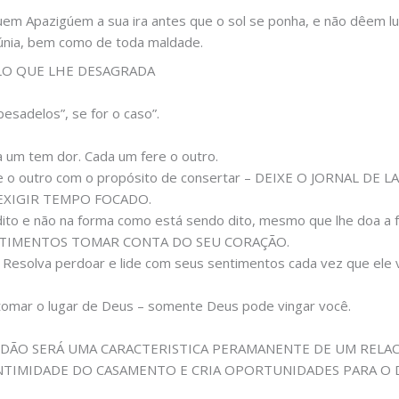
em Apazigúem a sua ira antes que o sol se ponha, e não dêem lu
calúnia, bem como de toda maldade.
ILO QUE LHE DESAGRADA
sadelos”, se for o caso”.
um tem dor. Cada um fere o outro.
re o outro com o propósito de consertar – DEIXE O JORNAL DE
EXIGIR TEMPO FOCADO.
dito e não na forma como está sendo dito, mesmo que lhe doa a 
ENTIMENTOS TOMAR CONTA DO SEU CORAÇÃO.
Resolva perdoar e lide com seus sentimentos cada vez que ele v
tomar o lugar de Deus – somente Deus pode vingar você.
RDÃO SERÁ UMA CARACTERISTICA PERAMANENTE DE UM REL
INTIMIDADE DO CASAMENTO E CRIA OPORTUNIDADES PARA O 