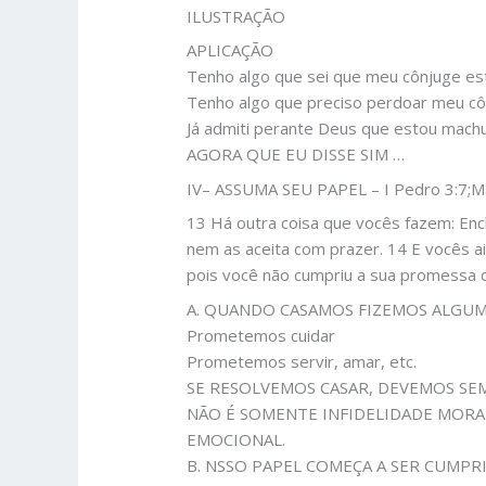
ILUSTRAÇÃO
APLICAÇÃO
Tenho algo que sei que meu cônjuge est
Tenho algo que preciso perdoar meu c
Já admiti perante Deus que estou machu
AGORA QUE EU DISSE SIM …
IV– ASSUMA SEU PAPEL – I Pedro 3:7;M
13 Há outra coisa que vocês fazem: En
nem as aceita com prazer. 14 E vocês 
pois você não cumpriu a sua promessa d
A. QUANDO CASAMOS FIZEMOS ALGU
Prometemos cuidar
Prometemos servir, amar, etc.
SE RESOLVEMOS CASAR, DEVEMOS S
NÃO É SOMENTE INFIDELIDADE MORA
EMOCIONAL.
B. NSSO PAPEL COMEÇA A SER CUMPR