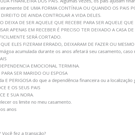
DA FINANCEIRA DOS PAIS. Algumas vezes, os pais ajudam financ
inanceiramente DE UMA FORMA CONTÍNUA OU QUANDO OS PAIS
 DIREITO DE AINDA CONTROLAR A VIDA DELES.
ILHO DEIXA DE SER AQUELE QUE RECEBE PARA SER AQUELE QUE 
PENSAR APENAS EM RECEBER É PRECISO TER DEIXADO A CASA D
FICILMENTE SERÁ CORTADO.
UILO QUE ELES FIZERAM ERRADO, DEIXARAM DE FAZER OU ME
goa acumulada durante os anos afetará seu casamento, caso n
AIS
 A DEPENDENCIA EMOCIONAL TERMINA.
) PARA SER MARIDO OU ESPOSA
a E PERIGOSA do que a dependência financeira ou a localização 
CE E OS SEUS PAIS
CE E SUA NORA.
ecer os limite no meu casamento.
dos anos
 Você fez a transição?