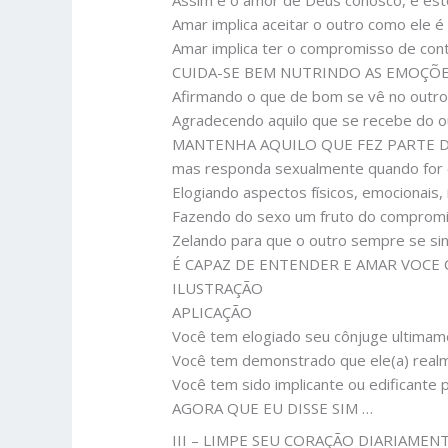
Assim é o amor de Deus conosco, e est
Amar implica aceitar o outro como ele é
Amar implica ter o compromisso de con
CUIDA-SE BEM NUTRINDO AS EMOÇÕ
Afirmando o que de bom se vê no outro 
Agradecendo aquilo que se recebe do 
MANTENHA AQUILO QUE FEZ PARTE DOS S
mas responda sexualmente quando f
Elogiando aspectos físicos, emocionais, in
Fazendo do sexo um fruto do compromi
Zelando para que o outro sempre se
É CAPAZ DE ENTENDER E AMAR VOCE 
ILUSTRAÇÃO
APLICAÇÃO
Você tem elogiado seu cônjuge ultimam
Você tem demonstrado que ele(a) realm
Você tem sido implicante ou edificante 
AGORA QUE EU DISSE SIM …
III – LIMPE SEU CORAÇÃO DIARIAMENTE