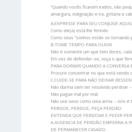
“Quando vocês ficarem irados, não pequ
amargura, indignação e ira, gritaria e 
A.EXPRESSE PARA SEU CONJUGE AQU
Como ele(a) está lhe ferindo
Como seus “sonhos estão se tornando pe
B.TOME TEMPO PARA OUVIR
Não é somente um que tem dores, cada 
Em vez de defender-se, ouça o que fe
PARA DORMIR QUANDO A CONVERSA 
Procure concentrar no que está sendo 
C.CUIDE-SE PARA NÃO DEIXAR RESS
Não durma sem ter resolvido perdoar – 
Não pague mal por mal.
Não use sexo como uma arma. – isto é 
PERDOE, PERDOE, PEÇA PERDÃO
ENTENDA QUE PERDOAR E PEDIR PE
A AUSENCIA DE PERDÃO EMPERRA A 
DE PERMANECER CASADO.