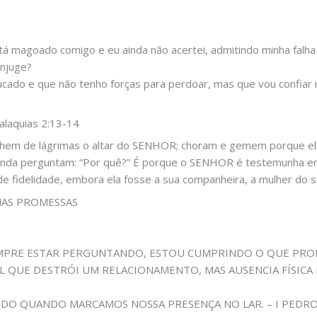
á magoado comigo e eu ainda não acertei, admitindo minha falh
ônjuge?
cado e que não tenho forças para perdoar, mas que vou confiar
alaquias 2:13-14
chem de lágrimas o altar do SENHOR; choram e gemem porque ele
ainda perguntam: “Por quê?” É porque o SENHOR é testemunha en
e fidelidade, embora ela fosse a sua companheira, a mulher do s
MAS PROMESSAS
EMPRE ESTAR PERGUNTANDO, ESTOU CUMPRINDO O QUE PRO
L QUE DESTRÓI UM RELACIONAMENTO, MAS AUSENCIA FÍSICA
IDO QUANDO MARCAMOS NOSSA PRESENÇA NO LAR. – I PEDRO