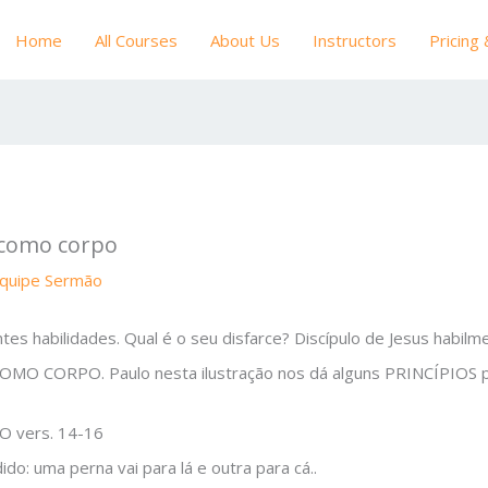
Home
All Courses
About Us
Instructors
Pricing
r como corpo
quipe Sermão
 habilidades. Qual é o seu disfarce? Discípulo de Jesus habilme
OMO CORPO. Paulo nesta ilustração nos dá alguns PRINCÍPIOS 
 vers. 14-16
do: uma perna vai para lá e outra para cá..