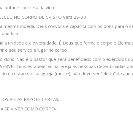
a atitude concreta da vida
ECEU NO CORPO DE CRISTO Vers 28-30
da mesma moeda. Deus convoca e capacita com os dons para o ser
que fica.
a a unidade e a diversidade. É Deus que forma o corpo e Ele m
r o seu serviço e lugar no corpo.
os-dons. Não é o pastor que será beneficiado com o exercícios d
OBSERVE: Deus estabeleceu na igreja as pessoas determinadas pa
 o cristao sair da igreja (morte), não deve ser “eleito” de ano 
RTOS PELAS RAZÕES CERTAS…
PARA SE VIVER COMO CORPO-