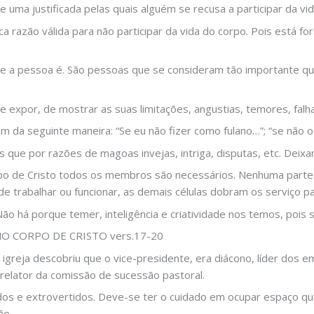
e uma justificada pelas quais alguém se recusa a participar da vi
ca razão válida para não participar da vida do corpo. Pois está fo
te a pessoa é. São pessoas que se consideram tão importante que
 expor, de mostrar as suas limitações, angustias, temores, falha
am da seguinte maneira: “Se eu não fizer como fulano…”; “se não o
 que por razões de magoas invejas, intriga, disputas, etc. Deixa
 de Cristo todos os membros são necessários. Nenhuma parte t
 trabalhar ou funcionar, as demais células dobram os serviço par
ão há porque temer, inteligência e criatividade nos temos, pois
O CORPO DE CRISTO vers.17-20
 igreja descobriu que o vice-presidente, era diácono, líder dos 
 relator da comissão de sucessão pastoral.
idos e extrovertidos. Deve-se ter o cuidado em ocupar espaço qu
ão