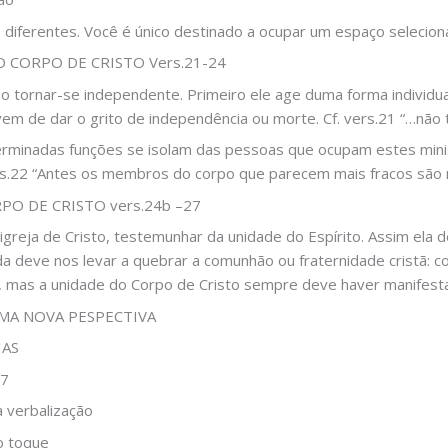
 diferentes. Você é único destinado a ocupar um espaço selecion
 CORPO DE CRISTO Vers.21-24
tornar-se independente. Primeiro ele age duma forma individua
m de dar o grito de independência ou morte. Cf. vers.21 “…não t
rminadas funções se isolam das pessoas que ocupam estes mini
ers.22 “Antes os membros do corpo que parecem mais fracos são
PO DE CRISTO vers.24b –27
igreja de Cristo, testemunhar da unidade do Espírito. Assim ela
deve nos levar a quebrar a comunhão ou fraternidade cristã: cos
 mas a unidade do Corpo de Cristo sempre deve haver manifest
MA NOVA PESPECTIVA
IAS
27
 verbalização
o toque