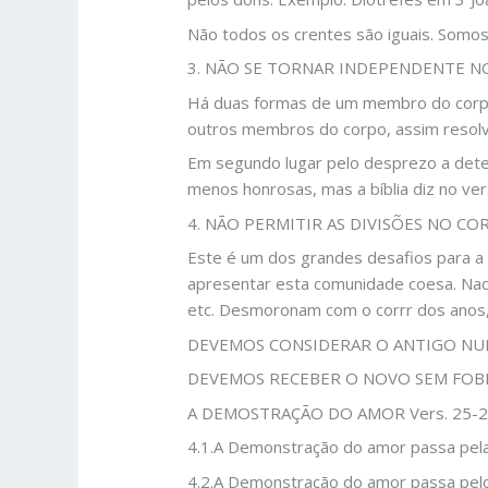
Não todos os crentes são iguais. Somos
3. NÃO SE TORNAR INDEPENDENTE NO
Há duas formas de um membro do corpo 
outros membros do corpo, assim resolve
Em segundo lugar pelo desprezo a dete
menos honrosas, mas a bíblia diz no v
4. NÃO PERMITIR AS DIVISÕES NO COR
Este é um dos grandes desafios para a 
apresentar esta comunidade coesa. Nada 
etc. Desmoronam com o corrr dos anos,
DEVEMOS CONSIDERAR O ANTIGO NU
DEVEMOS RECEBER O NOVO SEM FOB
A DEMOSTRAÇÃO DO AMOR Vers. 25-
4.1.A Demonstração do amor passa pela
4.2.A Demonstração do amor passa pel