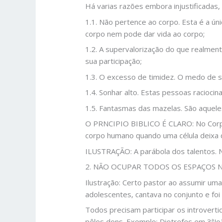
Há varias razões embora injustificadas, 
1.1. Não pertence ao corpo. Esta é a úni
corpo nem pode dar vida ao corpo;
1.2. A supervalorização do que realmen
sua participação;
1.3. O excesso de timidez. O medo de se
1.4. Sonhar alto. Estas pessoas raciocin
1.5. Fantasmas das mazelas. São aqueles
O PRNCIPIO BIBLICO É CLARO: No Corpo
corpo humano quando uma célula deixa de
ILUSTRAÇÃO: A parábola dos talentos. N
2. NÃO OCUPAR TODOS OS ESPAÇOS N
Ilustração: Certo pastor ao assumir uma
adolescentes, cantava no conjunto e foi
Todos precisam participar os introvert
pêlos dons. Exemplo: Diotrefes em 3ªJo