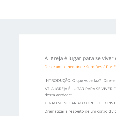
Ir
para
o
conteúdo
A igreja é lugar para se vive
Deixe um comentário
/
Sermões
/ Por
E
INTRODUÇÃO: O que você faz?- Diferentes
AT. A IGREJA É LUGAR PARA SE VIVER C
desta verdade:
1. NÃO SE NEGAR AO CORPO DE CRISTO
Dramatizar a respeito de um corpo dividi