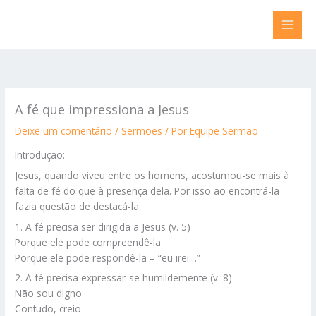
Ir
para
o
conteúdo
A fé que impressiona a Jesus
Deixe um comentário
/
Sermões
/ Por
Equipe Sermão
Introdução:
Jesus, quando viveu entre os homens, acostumou-se mais à
falta de fé do que à presença dela. Por isso ao encontrá-la
fazia questão de destacá-la.
1. A fé precisa ser dirigida a Jesus (v. 5)
Porque ele pode compreendê-la
Porque ele pode respondê-la – “eu irei…”
2. A fé precisa expressar-se humildemente (v. 8)
Não sou digno
Contudo, creio