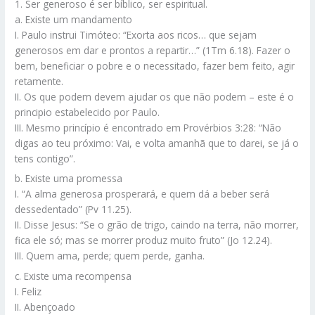
1. Ser generoso é ser bíblico, ser espiritual.
a. Existe um mandamento
I. Paulo instrui Timóteo: “Exorta aos ricos… que sejam
generosos em dar e prontos a repartir…” (1Tm 6.18). Fazer o
bem, beneficiar o pobre e o necessitado, fazer bem feito, agir
retamente.
II. Os que podem devem ajudar os que não podem – este é o
principio estabelecido por Paulo.
III. Mesmo princípio é encontrado em Provérbios 3:28: “Não
digas ao teu próximo: Vai, e volta amanhã que to darei, se já o
tens contigo”.
b. Existe uma promessa
I. “A alma generosa prosperará, e quem dá a beber será
dessedentado” (Pv 11.25).
II. Disse Jesus: “Se o grão de trigo, caindo na terra, não morrer,
fica ele só; mas se morrer produz muito fruto” (Jo 12.24).
III. Quem ama, perde; quem perde, ganha.
c. Existe uma recompensa
I. Feliz
II. Abençoado