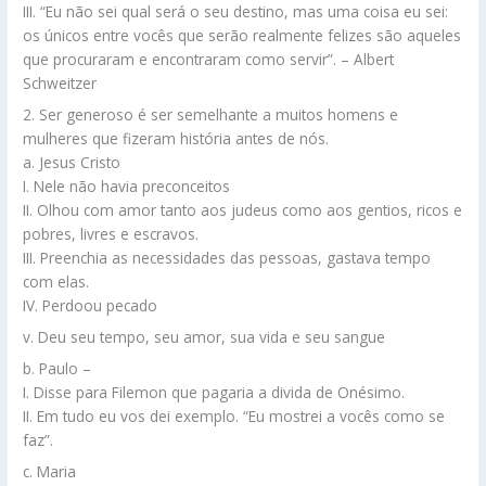
III. “Eu não sei qual será o seu destino, mas uma coisa eu sei:
os únicos entre vocês que serão realmente felizes são aqueles
que procuraram e encontraram como servir”. – Albert
Schweitzer
2. Ser generoso é ser semelhante a muitos homens e
mulheres que fizeram história antes de nós.
a. Jesus Cristo
I. Nele não havia preconceitos
II. Olhou com amor tanto aos judeus como aos gentios, ricos e
pobres, livres e escravos.
III. Preenchia as necessidades das pessoas, gastava tempo
com elas.
IV. Perdoou pecado
v. Deu seu tempo, seu amor, sua vida e seu sangue
b. Paulo –
I. Disse para Filemon que pagaria a divida de Onésimo.
II. Em tudo eu vos dei exemplo. “Eu mostrei a vocês como se
faz”.
c. Maria