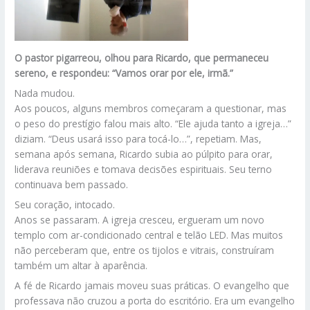
O pastor pigarreou, olhou para Ricardo, que permaneceu
sereno, e respondeu: “Vamos orar por ele, irmã.”
Nada mudou.
Aos poucos, alguns membros começaram a questionar, mas
o peso do prestígio falou mais alto. “Ele ajuda tanto a igreja…”
diziam. “Deus usará isso para tocá-lo…”, repetiam. Mas,
semana após semana, Ricardo subia ao púlpito para orar,
liderava reuniões e tomava decisões espirituais. Seu terno
continuava bem passado.
Seu coração, intocado.
Anos se passaram. A igreja cresceu, ergueram um novo
templo com ar-condicionado central e telão LED. Mas muitos
não perceberam que, entre os tijolos e vitrais, construíram
também um altar à aparência.
A fé de Ricardo jamais moveu suas práticas. O evangelho que
professava não cruzou a porta do escritório. Era um evangelho