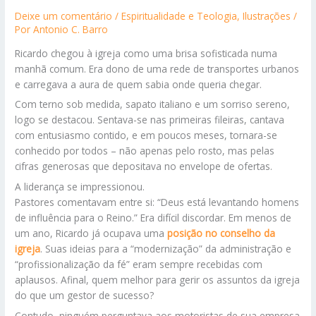
Deixe um comentário
/
Espiritualidade e Teologia
,
Ilustrações
/
Por
Antonio C. Barro
Ricardo chegou à igreja como uma brisa sofisticada numa
manhã comum. Era dono de uma rede de transportes urbanos
e carregava a aura de quem sabia onde queria chegar.
Com terno sob medida, sapato italiano e um sorriso sereno,
logo se destacou. Sentava-se nas primeiras fileiras, cantava
com entusiasmo contido, e em poucos meses, tornara-se
conhecido por todos – não apenas pelo rosto, mas pelas
cifras generosas que depositava no envelope de ofertas.
A liderança se impressionou.
Pastores comentavam entre si: “Deus está levantando homens
de influência para o Reino.” Era difícil discordar. Em menos de
um ano, Ricardo já ocupava uma
posição no conselho da
igreja
. Suas ideias para a “modernização” da administração e
“profissionalização da fé” eram sempre recebidas com
aplausos. Afinal, quem melhor para gerir os assuntos da igreja
do que um gestor de sucesso?
Contudo, ninguém perguntava aos motoristas de sua empresa