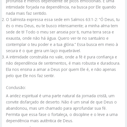
profunda e menos dependente de picos emocionais. É uma
intimidade forjada na dependência, na busca por Ele quando
nada mais faz sentido.
O Salmista expressa essa sede em Salmos 63:1-2: “Ó Deus, tu
és o meu Deus, eu te busco intensamente; a minha alma tem
sede de ti! Todo o meu ser anseia por ti, numa terra seca e
exausta, onde não há água. Quero ver-te no santuário e
contemplar o teu poder e a tua glória.” Essa busca em meio à
secura é o que gera um laço inquebrável.
A intimidade construída no vale, onde a fé é pura confiança e
não dependência de sentimentos, é mais robusta e duradoura.
Ela nos ensina a amar a Deus por quem Ele é, e não apenas
pelo que Ele nos faz sentir.
Conclusão:
A aridez espiritual é uma parte natural da jornada cristã, um
convite disfarçado de deserto. Não é um sinal de que Deus o
abandonou, mas um chamado para aprofundar sua fé.
Permita que essa fase o fortaleça, o discipline e o leve a uma
dependência mais autêntica de Deus.