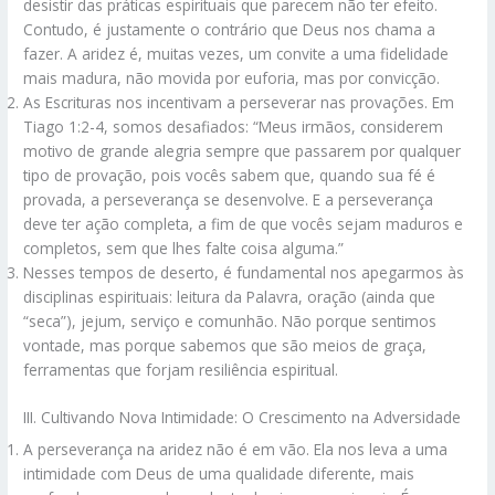
desistir das práticas espirituais que parecem não ter efeito.
Contudo, é justamente o contrário que Deus nos chama a
fazer. A aridez é, muitas vezes, um convite a uma fidelidade
mais madura, não movida por euforia, mas por convicção.
As Escrituras nos incentivam a perseverar nas provações. Em
Tiago 1:2-4, somos desafiados: “Meus irmãos, considerem
motivo de grande alegria sempre que passarem por qualquer
tipo de provação, pois vocês sabem que, quando sua fé é
provada, a perseverança se desenvolve. E a perseverança
deve ter ação completa, a fim de que vocês sejam maduros e
completos, sem que lhes falte coisa alguma.”
Nesses tempos de deserto, é fundamental nos apegarmos às
disciplinas espirituais: leitura da Palavra, oração (ainda que
“seca”), jejum, serviço e comunhão. Não porque sentimos
vontade, mas porque sabemos que são meios de graça,
ferramentas que forjam resiliência espiritual.
III. Cultivando Nova Intimidade: O Crescimento na Adversidade
A perseverança na aridez não é em vão. Ela nos leva a uma
intimidade com Deus de uma qualidade diferente, mais