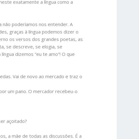
lheste exatamente a língua como a
ua não poderíamos nos entender. A
ades, graças à língua podemos dizer o
terno os versos dos grandes poetas, as
ta, se descreve, se elogia, se
a língua dizemos “eu te amo”! O que
edas. Vai de novo ao mercado e traz o
 por um pano. O mercador recebeu-o
ser açoitado?
ssos, a mãe de todas as discussões. É a