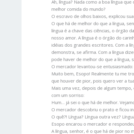
Ah, língua? Nada como a boa língua qu
melhor comida do mundo?
O escravo de olhos baixos, explicou sua
O que há de melhor do que a língua, se
língua é a chave das ciências, o órgão 
nosso amor. A língua é o órgão do cari
idéias dos grandes escritores. Com a lín
demonstra, se afirma. Com a língua dize
pode haver de melhor do que a língua, 
O mercador levantou-se entusiasmado:
Muito bem, Esopo! Realmente tu me tro
que houver de pior, pois quero ver a tu
Mais uma vez, depois de algum tempo,
com um sorriso:
Hum… já sei o que há de melhor. Vejam
O mercador descobriu o prato e ficou i
O quê?! Língua? Língua outra vez? Língu
Esopo encarou o mercador e respondeu
A língua, senhor, é o que há de pior no 