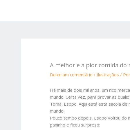
Ir
para
o
conteúdo
A melhor e a pior comida d
Deixe um comentário
/
Ilustrações
/ Po
Há mais de dois mil anos, um rico merc
mundo. Certa vez, para provar as quali
Toma, Esopo. Aqui está esta sacola de
mundo!
Pouco tempo depois, Esopo voltou do m
paninho e ficou surpreso: