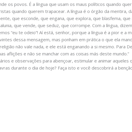
vide os povos. É a língua que usam os maus políticos quando qu
ristas quando querem trapacear. A língua é o órgão da mentira, 
mente, que esconde, que engana, que explora, que blasfema, que 
 calunia, que vende, que seduz, que corrompe. Com a língua, dize
emos “eu te odeio”! Aí está, senhor, porque a língua é a pior e a 
vintes dessa mensagem, mas ponham em prática o que ela manda
 religião não vale nada, e ele está enganando a si mesmo. Para Deu
suas aflições e não se manchar com as coisas más deste mundo.”
ários e observações para abençoar, estimular e animar aqueles
vras durante o dia de hoje? Faça isto e você descobrirá a bençã