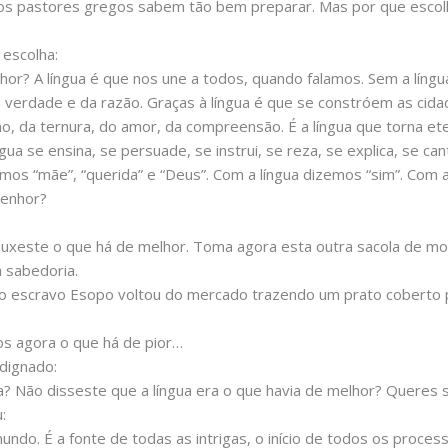
e os pastores gregos sabem tão bem preparar. Mas por que esco
 escolha:
nhor? A língua é que nos une a todos, quando falamos. Sem a líng
da verdade e da razão. Graças à língua é que se constróem as cid
nho, da ternura, do amor, da compreensão. É a língua que torna e
gua se ensina, se persuade, se instrui, se reza, se explica, se can
mos “mãe”, “querida” e “Deus”. Com a língua dizemos “sim”. Com 
senhor?
uxeste o que há de melhor. Toma agora esta outra sacola de mo
a sabedoria.
 o escravo Esopo voltou do mercado trazendo um prato coberto
os agora o que há de pior…
ndignado:
a? Não disseste que a língua era o que havia de melhor? Queres 
:
mundo. É a fonte de todas as intrigas, o início de todos os proce