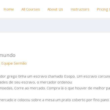
Home
All Courses
About Us
Instructors
Pricing
o mundo
r
Equipe Sermão
ador grego tinha um escravo chamado Esopo. Um escravo corcunda
dades de seu escravo, o mercador ordenou:
 moedas. Corre ao mercado. Compra lá o que houver de melhor p
ercado e colocou sobre a mesa um prato coberto por fino pano d