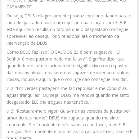
CASAMENTO.
Ou seja, DEUS milagrosamente produz equilíbrio dando para o
lado desgastado e vazio um equilíbrio na relação com ELE. E
este equilíbrio resulta no fato de que o desgastado consegue
sobreviver ao desequilíbrio relacional até o momento da
intervenção de DEUS.
Como DEUS faz isso? O SALMOS 23 é bem sugestivo: “O
Senhor é meu pastor e nada me faltará”. Significa dizer que
quando temos um relacionamento significativo com o pastor
das nossas almas, nós seremos capazes de viver sem outras
coisas, inclusive aquilo que o cônjuge não consegue nos dar.
v. 2: “Em verdes pastagens me faz repousar e me conduz às
águas tranqüilas”. Ou seja, DEUS me renova quando me sinto
desgastado. ELE cria tréguas nas tensões.
v. 3: “Restaura-me o vigor. Guia-me nas veredas da justiça por
amor do seu nome”. DEUS me capacita quando me sinto
impotente. Ser impotente é não saber o que fazer, mas ELE
me guia. Ser impotente é não ter as forças para fazer, mas ELE
me alimenta…