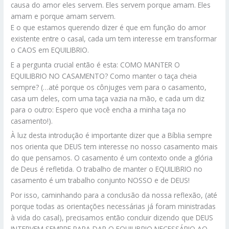
causa do amor eles servem. Eles servem porque amam. Eles
amam e porque amam servem.
E o que estamos querendo dizer é que em função do amor
existente entre o casal, cada um tem interesse em transformar
o CAOS em EQUILIBRIO.
E a pergunta crucial então é esta: COMO MANTER O
EQUILIBRIO NO CASAMENTO? Como manter o taça cheia
sempre? (…até porque os cônjuges vem para o casamento,
casa um deles, com uma taça vazia na mão, e cada um diz
para o outro: Espero que você encha a minha taça no
casamento!).
À luz desta introdução é importante dizer que a Bíblia sempre
nos orienta que DEUS tem interesse no nosso casamento mais
do que pensamos. O casamento é um contexto onde a glória
de Deus é refletida. O trabalho de manter o EQUILIBRIO no
casamento é um trabalho conjunto NOSSO e de DEUS!
Por isso, caminhando para a conclusão da nossa reflexão, (até
porque todas as orientações necessárias já foram ministradas
à vida do casal), precisamos então concluir dizendo que DEUS
INTERVEM SEMPRE PARA DAR O EQUILIBRIO NECESSÁRIO AO