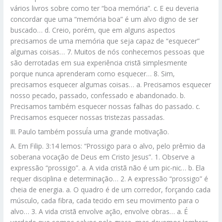
vários livros sobre como ter “boa memória”. c. E eu deveria
concordar que uma “memória boa” é um alvo digno de ser
buscado… d. Creio, porém, que em alguns aspectos
precisamos de uma memória que seja capaz de “esquecer”
algumas coisas… 7. Muitos de nós conhecemos pessoas que
são derrotadas em sua experiência cristã simplesmente
porque nunca aprenderam como esquecer… 8. Sim,
precisamos esquecer algumas coisas… a. Precisamos esquecer
nosso pecado, passado, confessado e abandonado. b.
Precisamos também esquecer nossas falhas do passado. c.
Precisamos esquecer nossas tristezas passadas.
III. Paulo também possuÍa uma grande motivação.
A. Em Filip. 3:14 lemos: “Prossigo para o alvo, pelo prêmio da
soberana vocação de Deus em Cristo Jesus”. 1. Observe a
expressão “prossigo”. a. A vida cristã não é um pic-nic… b. Ela
requer disciplina e determinação… 2. A expressão “prossigo” é
cheia de energia. a. O quadro é de um corredor, forçando cada
músculo, cada fibra, cada tecido em seu movimento para o
alvo… 3. A vida cristã envolve ação, envolve obras… a. É