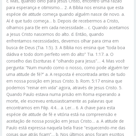
c. Mas, quando olho para Jesus Cristo, encontro uma razão
para esperança e otimismo… 2. A Bíblia nos ensina que esta
espécie de atitude começa quando alguém nasce de novo. a.
Aí é que tudo começa… b. Depois de recebermos a Cristo,
olhamos para Ele em cada necessidade… c. Quando aceitamos
a Jesus Cristo nascemos do alto. d. Então, quando
enfrentamos necessidades, devemos olhar para cima em
busca de Deus (Tia. 1:5). 3. A Bíblia nos ensina que “toda boa
dádiva e todo dom perfeito vem do alto” Tia. 1:17. a. O
conselho das Escrituras é “olhando para Jesus”… 4. Mas você
pergunta: “Num mundo como o nosso, como pode alguém ter
uma atitude de fé?” a. A resposta é encontrada antes de tudo
em nossa posição em Jesus Cristo. b. Rom. 5:17 ensina que
podemos “reinar em vida” agora, através de Jesus Cristo. 5.
Quando Paulo estava numa prisão em Roma esperando a
morte, ele escreveu entusiasticamente as palavras que
encontramos em Filip. 4:4… a. Ler… 6. A chave para esta
espécie de atitude de fé e vitória está na compreensão e
aceitação de nossa posição em Jesus Cristo… a. A atitude de
Paulo está expressa naquela bela frase “esquecendo-me das
coisas que atrás ficam”… b. Nos últimos anos foram escritos