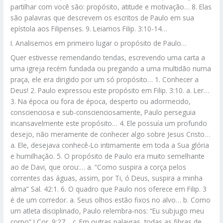
partilhar com você são: propósito, atitude e motivação… 8. Elas
são palavras que descrevem os escritos de Paulo em sua
epístola aos Filipenses. 9. Leiamos Filip. 3:10-14…
I. Analisemos em primeiro lugar o propósito de Paulo…
Quer estivesse remendando tendas, escrevendo uma carta a
uma igreja recém fundada ou pregando a uma multidão numa
praça, ele era dirigido por um só propósito… 1. Conhecer a
Deus! 2. Paulo expressou este propósito em Filip. 3:10. a. Ler…
3. Na época ou fora de época, desperto ou adormecido,
conscienciosa e sub-conscienciosamente, Paulo perseguia
incansavelmente este propósito… 4. Ele possuía um profundo
desejo, não meramente de conhecer algo sobre Jesus Cristo…
a. Ele, desejava conhecê-Lo intimamente em toda a Sua glória
e humilhação. 5. O propósito de Paulo era muito semelhante
ao de Davi, que orou:… a. “Como suspira a corça pelos
correntes das águas, assim, por Ti, ó Deus, suspira a minha
alma” Sal. 42:1. 6. O quadro que Paulo nos oferece em Filip. 3
é de um corredor. a. Seus olhos estão fixos no alvo… b. Como
um atleta disciplinado, Paulo relembra-nos: “Eu subjugo meu
corpo” I Cor. 9:27… c. Em outras palavras, todas as fibras de