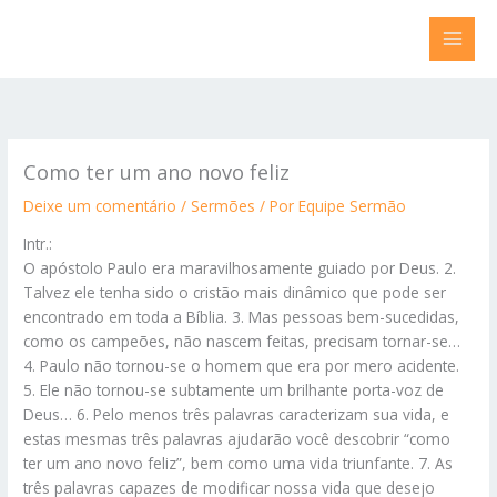
Ir
para
o
conteúdo
Como ter um ano novo feliz
Deixe um comentário
/
Sermões
/ Por
Equipe Sermão
Intr.:
O apóstolo Paulo era maravilhosamente guiado por Deus. 2.
Talvez ele tenha sido o cristão mais dinâmico que pode ser
encontrado em toda a Bíblia. 3. Mas pessoas bem-sucedidas,
como os campeões, não nascem feitas, precisam tornar-se…
4. Paulo não tornou-se o homem que era por mero acidente.
5. Ele não tornou-se subtamente um brilhante porta-voz de
Deus… 6. Pelo menos três palavras caracterizam sua vida, e
estas mesmas três palavras ajudarão você descobrir “como
ter um ano novo feliz”, bem como uma vida triunfante. 7. As
três palavras capazes de modificar nossa vida que desejo