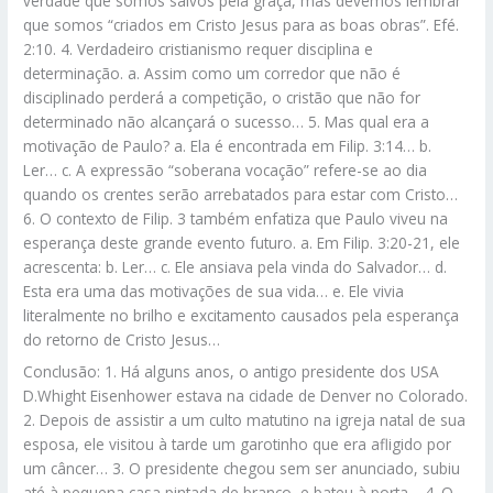
verdade que somos salvos pela graça, mas devemos lembrar
que somos “criados em Cristo Jesus para as boas obras”. Efé.
2:10. 4. Verdadeiro cristianismo requer disciplina e
determinação. a. Assim como um corredor que não é
disciplinado perderá a competição, o cristão que não for
determinado não alcançará o sucesso… 5. Mas qual era a
motivação de Paulo? a. Ela é encontrada em Filip. 3:14… b.
Ler… c. A expressão “soberana vocação” refere-se ao dia
quando os crentes serão arrebatados para estar com Cristo…
6. O contexto de Filip. 3 também enfatiza que Paulo viveu na
esperança deste grande evento futuro. a. Em Filip. 3:20-21, ele
acrescenta: b. Ler… c. Ele ansiava pela vinda do Salvador… d.
Esta era uma das motivações de sua vida… e. Ele vivia
literalmente no brilho e excitamento causados pela esperança
do retorno de Cristo Jesus…
Conclusão: 1. Há alguns anos, o antigo presidente dos USA
D.Whight Eisenhower estava na cidade de Denver no Colorado.
2. Depois de assistir a um culto matutino na igreja natal de sua
esposa, ele visitou à tarde um garotinho que era afligido por
um câncer… 3. O presidente chegou sem ser anunciado, subiu
até à pequena casa pintada de branco, e bateu à porta… 4. O