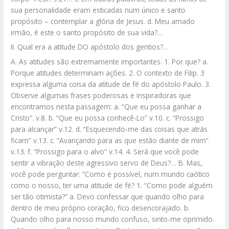
sua personalidade eram esticadas num único e santo
propósito – contemplar a glória de Jesus. d. Meu amado
irmão, é este o santo propósito de sua vida?…
II. Qual era a atitude DO apóstolo dos gentios?…
A. As atitudes são extremamente importantes. 1. Por que? a.
Porque atitudes determinam ações. 2. O contexto de Filip. 3
expressa alguma coisa da atitude de fé do apóstolo Paulo. 3.
Observe algumas frases poderosas e inspiradoras que
encontramos nesta passagem: a. “Que eu possa ganhar a
Cristo”. v.8. b. “Que eu possa conhecê-Lo” v.10. c. “Prossigo
para alcançar” v.12. d. “Esquecendo-me das coisas que atrás
ficam” v.13. c. “Avançando para as que estão diante de mim”
v.13. f. “Prossigo para o alvo” v.14. 4. Será que você pode
sentir a vibração deste agressivo servo de Deus?… B. Mas,
você pode perguntar: “Como é possível, num mundo caótico
como o nosso, ter uma atitude de fé? 1. “Como pode alguém
ser tão otimista?” a. Devo confessar que quando olho para
dentro de meu próprio coração, fico desencorajado. b.
Quando olho para nosso mundo confuso, sinto-me oprimido.