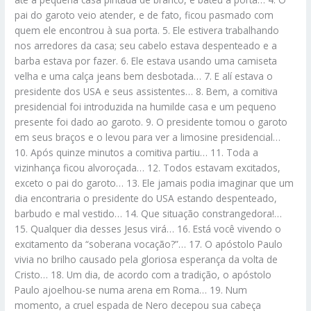
pai do garoto veio atender, e de fato, ficou pasmado com
quem ele encontrou à sua porta. 5. Ele estivera trabalhando
nos arredores da casa; seu cabelo estava despenteado e a
barba estava por fazer. 6. Ele estava usando uma camiseta
velha e uma calça jeans bem desbotada… 7. E alí estava o
presidente dos USA e seus assistentes… 8. Bem, a comitiva
presidencial foi introduzida na humilde casa e um pequeno
presente foi dado ao garoto. 9. O presidente tomou o garoto
em seus braços e o levou para ver a limosine presidencial…
10. Após quinze minutos a comitiva partiu… 11. Toda a
vizinhança ficou alvoroçada… 12. Todos estavam excitados,
exceto o pai do garoto… 13. Ele jamais podia imaginar que um
dia encontraria o presidente do USA estando despenteado,
barbudo e mal vestido… 14. Que situação constrangedora!…
15. Qualquer dia desses Jesus virá… 16. Está você vivendo o
excitamento da “soberana vocação?”… 17. O apóstolo Paulo
vivia no brilho causado pela gloriosa esperança da volta de
Cristo… 18. Um dia, de acordo com a tradição, o apóstolo
Paulo ajoelhou-se numa arena em Roma… 19. Num
momento, a cruel espada de Nero decepou sua cabeça