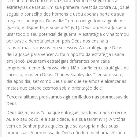
caminho mais curto e eficaz para a vitória é seguirmos as
estratégias de Deus. Em sua primeira investida contra Ai, Josué
seguiu o conselho dos homens e usou apenas parte da sua
força militar. Agora, Deus diz: “toma contigo toda a gente de
guerra, e dispõe-te, e sobe a Ai” (v.1). Deus ordena a Josué a
usar todo o seu potencial de guerra. A estratégia divina tomou
por base a derrota anterior, pois Deus nos ensina a
transformar fracassos em sucessos. A estratégia que Deus
deu a Josué para vencer Ai foi o oposto da estratégia usada
em Jericó. Deus tem estratégias diferentes para cada
empreendimento da nossa vida. Não confie em estratégias de
sucesso, mas em Deus. Charles Stanley diz: “Ter sucesso é,
dia após dia, ser como Deus quer que sejamos e alcançar as
metas que estabelecemos sob a orientação dele”.
Terceira atitude, precisamos agir confiados nas promessas de
Deus.
Deus diz a Josué: “olha que entreguei nas tuas mãos o rei de
Ai, e o seu povo, e a sua cidade, e a sua terra” (v.1). A vitória
vem do Senhor para aqueles que se apropriam das suas
promessas. A promessa de Deus não tem nenhuma eficácia