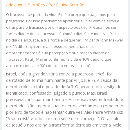
/
destaque
,
Sermões
/ Por
Equipe Sermão
O fracasso faz parte da vida. Ele é o preço que pagamos pelo
progresso. Por isso precisamos aprender a viver com os erros e
olhar para o fracasso por um aspecto positivo. Precisamos ser
fortes diante dos insucessos. Salomão diz: “Se te mostras fraco
no dia da angústia, a tua força é pequena” (Pv 24.10). John Maxwell
diz: “A diferença entre as pessoas medianas e os
empreendedores é sua percepção e sua reação diante do
fracasso”. Paul J. Meyer confirma: “a vida é 10% daquilo que
acontece comigo e 90% de como eu reajo a isto”.
Israel, após a grande vitória contra a poderosa Jericó, foi
derrotado de forma humilhante por Ai (Josué 7). A causa da
derrota coletiva foi o pecado de Acã. O pecado foi investigado,
identificado, confessado, julgado e punido. Mas, Israel
precisava continuar marchando e Ai precisava ser enfrentado e
derrotado. Não importa quantos erros venhamos a cometer, o
pior erro de todos é não tentar outra vez. Alexandre Whyte diz:
“A vida cristã vitoriosa é uma série de recomeços”. O capitulo
de Josué 8 nos ensina a transformar derrotas em vitória. Nele