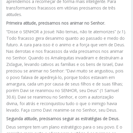
aprendemos a recomeçar de forma mais inteligente. Para
transformamos fracassos em vitórias precisamos de três
atitudes.
Primeira atitude, precisamos nos animar no Senhor.
“Disse o SENHOR a Josué: Não temas, não te atemorizes” (v.1).
Todo fracasso gera desanimo quanto ao passado e medo do
futuro. A cura para isso é o animo e a força que vem de Deus.
Nas derrotas e nos fracassos da vida precisamos nos animar
no Senhor. Quando os Amalequitas invadiram e destruíram a
Ziclague, levando cativos as famílias e os bens de Israel, Davi
precisou se animar no Senhor: “Davi muito se angustiou, pois
o povo falava de apedrejá-lo, porque todos estavam em
amargura, cada um por causa de seus filhos e de suas filhas;
porém Davi se reanimou no SENHOR, seu Deus” (1 Samuel
30.6). Davi se reanimou no Senhor, e com a autorização
divina, foi atrás e reconquistou tudo o que o inimigo havia
levado. Faça como Davi: reanime-se no Senhor, seu Deus.
Segunda atitude, precisamos seguir as estratégias de Deus.
Deus sempre tem um plano estratégico para o seu povo. E o