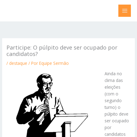
Ir
para
o
conteúdo
Participe: O púlpito deve ser ocupado por
candidatos?
/
destaque
/ Por
Equipe Sermão
Ainda no
clima das
eleições
(com o
segundo
turno) o
púlpito deve
ser ocupado
por
candidatos