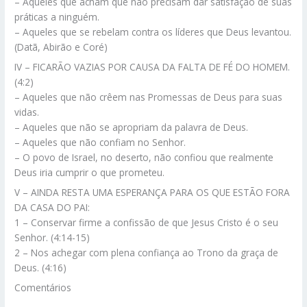
– Aqueles que acham que não precisam dar satisfação de suas
práticas a ninguém.
– Aqueles que se rebelam contra os líderes que Deus levantou.
(Datã, Abirão e Coré)
IV – FICARÃO VAZIAS POR CAUSA DA FALTA DE FÉ DO HOMEM.
(4:2)
– Aqueles que não crêem nas Promessas de Deus para suas
vidas.
– Aqueles que não se apropriam da palavra de Deus.
– Aqueles que não confiam no Senhor.
– O povo de Israel, no deserto, não confiou que realmente
Deus iria cumprir o que prometeu.
V – AINDA RESTA UMA ESPERANÇA PARA OS QUE ESTÃO FORA
DA CASA DO PAI:
1 – Conservar firme a confissão de que Jesus Cristo é o seu
Senhor. (4:14-15)
2 – Nos achegar com plena confiança ao Trono da graça de
Deus. (4:16)
Comentários