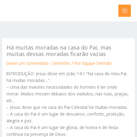
Ir
para
o
conteúdo
Há muitas moradas na casa do Pai, mas
muitas dessas moradas ficarão vazias
Deixe um comentário
/
Sermões
/ Por
Equipe Sermão
INTRODUÇÃO: Jesus disse em João 14:1 “Na casa de meu Pai
há muitas moradas…”.
– Uma das maiores necessidades do homem é ter onde
morar. Muitos moram debaixo dos viadutos, nas ruas, praças,
etc…
– Jesus disse que na casa do Pai Celestial há muitas moradas.
– A casa do Pai é um lugar de descanso, conforto, proteção,
alegria e paz..
– A casa do Pai é um lugar de glória, de honra e de festa
contínua na presença de Deus.