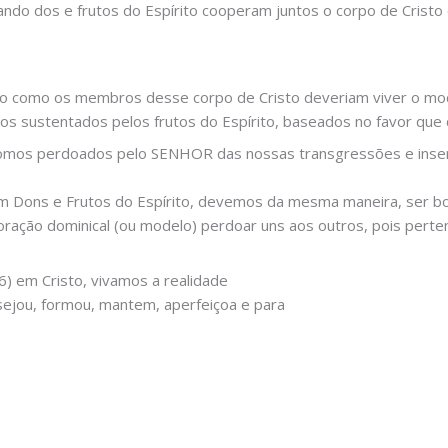
uando dos e frutos do Espírito cooperam juntos o corpo de Crist
do como os membros desse corpo de Cristo deveriam viver o mod
os sustentados pelos frutos do Espírito, baseados no favor qu
 fomos perdoados pelo SENHOR das nossas transgressões e inseri
com Dons e Frutos do Espírito, devemos da mesma maneira, ser
oração dominical (ou modelo) perdoar uns aos outros, pois pert
) em Cristo, vivamos a realidade
sejou, formou, mantem, aperfeiçoa e para