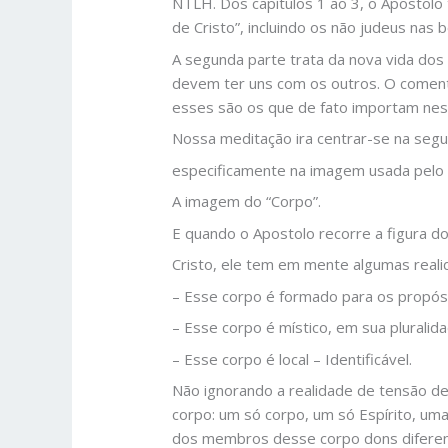
NTLH. Dos capítulos 1 ao 3, o Apostolo
de Cristo”, incluindo os não judeus nas 
A segunda parte trata da nova vida dos
devem ter uns com os outros. O comentár
esses são os que de fato importam ness
Nossa meditação ira centrar-se na segu
especificamente na imagem usada pelo A
A imagem do “Corpo”.
E quando o Apostolo recorre a figura do
Cristo, ele tem em mente algumas reali
– Esse corpo é formado para os propósit
– Esse corpo é místico, em sua pluralid
– Esse corpo é local – Identificável.
Não ignorando a realidade de tensão de
corpo: um só corpo, um só Espírito, um
dos membros desse corpo dons diferente