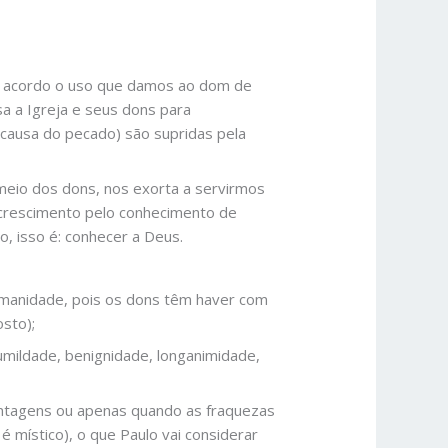
e acordo o uso que damos ao dom de
a a Igreja e seus dons para
 causa do pecado) são supridas pela
 meio dos dons, nos exorta a servirmos
 crescimento pelo conhecimento de
o, isso é: conhecer a Deus.
umanidade, pois os dons têm haver com
osto);
umildade, benignidade, longanimidade,
antagens ou apenas quando as fraquezas
 místico), o que Paulo vai considerar