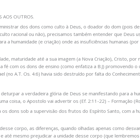
S AOS OUTROS.
inistrar dos dons como culto à Deus, o doador do dom (pois d
ulto racional ou não), precisamos também entender que Deus us
ra a humanidade (e criação) onde as insuficiências humanas (por
dade, maturidade até a sua imagem (a Nova Criação), Cristo, por
da fé com os dons de ensino (como enfatiza a B.J) promovendo o
l (no A.T. Os. 4:6) havia sido destruído por falta do Conheciment
deturpar a verdadeira glória de Deus se manifestando para a h
uma coisa, o Apostolo vai advertir os (Ef. 2:11-22) – Formação (R
m os dons sob a supervisão dos frutos do Espírito Santo, com a h
 desse corpo, as diferenças, quando olhadas apenas como desv
 e até mesmo prejudicar a unidade desse corpo (que lembremos é