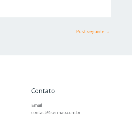
Post seguinte
→
Contato
Email
contact@sermao.com.br