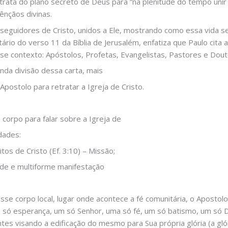
 trata do plano secreto de Deus para “na plenitude do tempo unir
bênçãos divinas.
 seguidores de Cristo, unidos a Ele, mostrando como essa vida s
io do verso 11 da Bíblia de Jerusalém, enfatiza que Paulo cita 
e contexto: Apóstolos, Profetas, Evangelistas, Pastores e Dout
nda divisão dessa carta, mais
postolo para retratar a Igreja de Cristo.
 corpo para falar sobre a Igreja de
dades:
os de Cristo (Ef. 3:10) – Missão;
ade e multiforme manifestação
sse corpo local, lugar onde acontece a fé comunitária, o Aposto
a só esperança, um só Senhor, uma só fé, um só batismo, um só 
s visando a edificação do mesmo para Sua própria glória (a gló