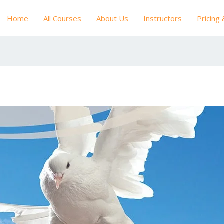
Home
All Courses
About Us
Instructors
Pricing