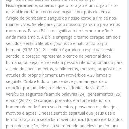
Fisiologicamente, sabemos que o coração é um órgão físico
de vital importância no nosso organismo, pois ele tem a
função de bombear o sangue do nosso corpo a fim de nos
manter vivos. Se ele parar, todo nosso organismo pára e nós
morremos. Para a Bíblia o significado do termo coração é
ainda mais amplo. A Bíblia emprega o termo coração em dois
sentidos: sentido literal: órgão físico e natural do corpo
humano (Sl.38.10 ); 2- sentido figurado ou espiritual: neste
sentido, o coração representa o centro da personalidade
humana, ou seja, representa a pessoa interior apontando para
a sede dos pensamentos, sentimentos, motivos, propósitos e
atitudes do próprio homem. Em Provérbios 4.23 lemos o
seguinte: “Sobre tudo o que se deve guardar, guarda o
coração, porque dele procedem as fontes da vida”. Os
versículos seguintes falam de palavras (24), pensamentos (25)
e atos (26,27). O coração, portanto, é a fonte interior do
homem de onde fluem sentimentos, pensamentos, desejos,
motivos e ações. É nesse sentido espiritual que Jesus usa o
termo coração na sexta bem aventurança. Quando ele fala dos
puros de coração, ele está se referindo àqueles que têm um