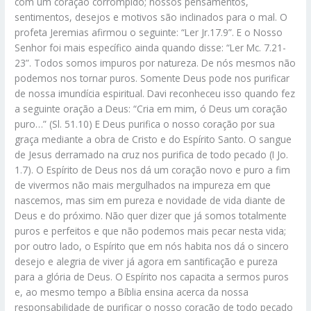
com um coração corrompido; nossos pensamentos,
sentimentos, desejos e motivos são inclinados para o mal. O
profeta Jeremias afirmou o seguinte: “Ler Jr.17.9”. E o Nosso
Senhor foi mais específico ainda quando disse: “Ler Mc. 7.21-
23”. Todos somos impuros por natureza. De nós mesmos não
podemos nos tornar puros. Somente Deus pode nos purificar
de nossa imundícia espiritual. Davi reconheceu isso quando fez
a seguinte oração a Deus: “Cria em mim, ó Deus um coração
puro…” (Sl. 51.10) E Deus purifica o nosso coração por sua
graça mediante a obra de Cristo e do Espírito Santo. O sangue
de Jesus derramado na cruz nos purifica de todo pecado (I Jo.
1.7). O Espírito de Deus nos dá um coração novo e puro a fim
de vivermos não mais mergulhados na impureza em que
nascemos, mas sim em pureza e novidade de vida diante de
Deus e do próximo. Não quer dizer que já somos totalmente
puros e perfeitos e que não podemos mais pecar nesta vida;
por outro lado, o Espírito que em nós habita nos dá o sincero
desejo e alegria de viver já agora em santificação e pureza
para a glória de Deus. O Espírito nos capacita a sermos puros
e, ao mesmo tempo a Bíblia ensina acerca da nossa
responsabilidade de purificar o nosso coração de todo pecado