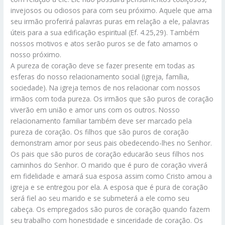
invejosos ou odiosos para com seu próximo. Aquele que ama
seu irmão proferirá palavras puras em relação a ele, palavras
úteis para a sua edificação espiritual (Ef. 4.25,29). Também
nossos motivos e atos serão puros se de fato amamos o
nosso próximo.
A pureza de coração deve se fazer presente em todas as
esferas do nosso relacionamento social (igreja, família,
sociedade). Na igreja temos de nos relacionar com nossos
irmãos com toda pureza. Os irmãos que são puros de coração
viverão em união e amor uns com os outros. Nosso
relacionamento familiar também deve ser marcado pela
pureza de coração. Os filhos que são puros de coração
demonstram amor por seus pais obedecendo-lhes no Senhor.
Os pais que são puros de coração educarão seus filhos nos
caminhos do Senhor. O marido que é puro de coração viverá
em fidelidade e amará sua esposa assim como Cristo amou a
igreja e se entregou por ela. A esposa que é pura de coração
será fiel ao seu marido e se submeterá a ele como seu
cabeça. Os empregados são puros de coração quando fazem
seu trabalho com honestidade e sinceridade de coração. Os