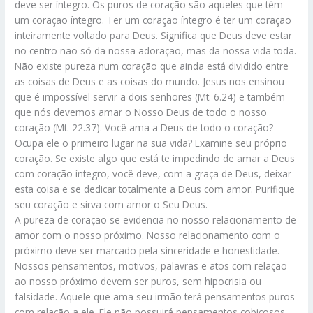
deve ser íntegro. Os puros de coração são aqueles que têm
um coração íntegro. Ter um coração íntegro é ter um coração
inteiramente voltado para Deus. Significa que Deus deve estar
no centro não só da nossa adoração, mas da nossa vida toda.
Não existe pureza num coração que ainda está dividido entre
as coisas de Deus e as coisas do mundo. Jesus nos ensinou
que é impossível servir a dois senhores (Mt. 6.24) e também
que nós devemos amar o Nosso Deus de todo o nosso
coração (Mt. 22.37). Você ama a Deus de todo o coração?
Ocupa ele o primeiro lugar na sua vida? Examine seu próprio
coração. Se existe algo que está te impedindo de amar a Deus
com coração íntegro, você deve, com a graça de Deus, deixar
esta coisa e se dedicar totalmente a Deus com amor. Purifique
seu coração e sirva com amor o Seu Deus.
A pureza de coração se evidencia no nosso relacionamento de
amor com o nosso próximo. Nosso relacionamento com o
próximo deve ser marcado pela sinceridade e honestidade.
Nossos pensamentos, motivos, palavras e atos com relação
ao nosso próximo devem ser puros, sem hipocrisia ou
falsidade. Aquele que ama seu irmão terá pensamentos puros
com relação a ele. Ele não possuirá pensamentos cobiçosos,