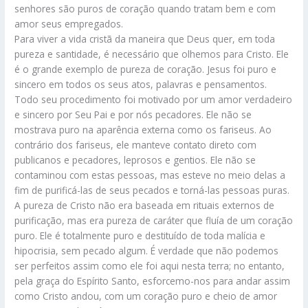
senhores são puros de coração quando tratam bem e com
amor seus empregados.
Para viver a vida cristã da maneira que Deus quer, em toda
pureza e santidade, é necessário que olhemos para Cristo. Ele
é o grande exemplo de pureza de coração. Jesus foi puro e
sincero em todos os seus atos, palavras e pensamentos.
Todo seu procedimento foi motivado por um amor verdadeiro
e sincero por Seu Pai e por nós pecadores. Ele não se
mostrava puro na aparência externa como os fariseus. Ao
contrário dos fariseus, ele manteve contato direto com
publicanos e pecadores, leprosos e gentios. Ele não se
contaminou com estas pessoas, mas esteve no meio delas a
fim de purificá-las de seus pecados e torná-las pessoas puras.
A pureza de Cristo não era baseada em rituais externos de
purificação, mas era pureza de caráter que fluía de um coração
puro. Ele é totalmente puro e destituído de toda malícia e
hipocrisia, sem pecado algum. É verdade que não podemos
ser perfeitos assim como ele foi aqui nesta terra; no entanto,
pela graça do Espírito Santo, esforcemo-nos para andar assim
como Cristo andou, com um coração puro e cheio de amor