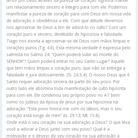
amor por Deus através da pureza de coração significa manter
um relacionamento sincero e íntegro para com ele. Podemos
manifestar a pureza de coração para com Deus em nossa vida
de adoração e obediência a ele. Com que atitude devemos
nos aproximar de Deus a fim de adorá-lo no culto? Com um
coração puro e sincero, destituído de hipocrisia e falsidade.
Tiago nos exorta a aproximar-se de Deus com mãos limpas e
corações puros (Tg. 4.8). Esta mesma verdade é expressa pelo
salmista no Salmo 24: “Quem poderá subir ao monte do
SENHOR”? Quem poderá entrar no seu Santo Lugar? Aquele
que tem mãos limpas e coração puro, que não se entrega a
falsidade e jura dolosamente. (Sl. 24.3,4). O nosso Deus que é
Santo requer adoração sincera da parte do seu povo. Por
outro lado ele abomina toda manifestação de culto hipócrita
para com ele. Ele condenou seu próprio povo no AT bem
como os judeus da época de Jesus por sua hipocrisia na
adoração: “Este povo honra-me com os lábios, mas o seu
coração está longe de mim” (Is. 29.13; Mt. 15.8).
Onde está o seu coração na sua adoração a Deus? O que leva
você a adorar a Deus junto com seu povo? Qual é a
motivação e o desejo do seu coração na sua adoração a