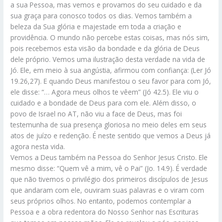
a sua Pessoa, mas vemos e provamos do seu cuidado e da
sua graça para conosco todos os dias. Vemos também a
beleza da Sua glória e majestade em toda a criação e
providência. O mundo não percebe estas coisas, mas nós sim,
pois recebemos esta visão da bondade e da glória de Deus
dele próprio. Vemos uma ilustração desta verdade na vida de
Jó. Ele, em meio à sua angústia, afirmou com confiança: (Ler Jó
19.26,27). E quando Deus manifestou o seu favor para com Jó,
ele disse: “… Agora meus olhos te vêem” (Jó 42.5). Ele viu o
cuidado e a bondade de Deus para com ele. Além disso, o
povo de Israel no AT, não viu a face de Deus, mas foi
testemunha de sua presença gloriosa no meio deles em seus
atos de juízo e redenção. É neste sentido que vemos a Deus já
agora nesta vida.
Vemos a Deus também na Pessoa do Senhor Jesus Cristo. Ele
mesmo disse: “Quem vê a mim, vê o Pai” (Jo. 14.9). É verdade
que não tivemos o privilégio dos primeiros discípulos de Jesus
que andaram com ele, ouviram suas palavras e o viram com
seus próprios olhos. No entanto, podemos contemplar a
Pessoa e a obra redentora do Nosso Senhor nas Escrituras