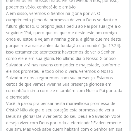
que temos em nossas mãos. Ele se revelou a nós, por isso,
podemos vê-lo, conhecê-lo e amá-lo.
Além disso, veremos o Senhor na glória por vir. O
cumprimento pleno da promessa de ver a Deus se dará no
futuro glorioso. O próprio Jesus pediu ao Pai por sua igreja o
seguinte: “Pai, quero que os que me deste estejam comigo
onde eu estou e vejam a minha glória, a glória que me deste
porque me amaste antes da fundação do mundo” (Jo. 17.24).
Isso certamenete acontecerá; haveremos de ver o Senhor
como ele é em sua glória. No último dia o Nosso Glorioso
Salvador virá nas nuvens com poder e majestade, conforme
ele nos prometeu, e todo olho o verá. Veremos o Nosso
Salvador e nos alegraremos com sua presença. Estamos
certos de que vamos viver na Sua presença gloriosa em
comunhão íntima com ele e também com Nosso Pai por toda
a eternidade.
Você já parou pra pensar nesta maravilhosa promessa de
Cristo? Não alegra o seu coração esta promessa de ver a
Deus na glória? De viver perto do seu Deus e Salvador? Você
deseja viver com Deus por toda a eternidade? Evidentemente
que sim. Mas você sabe quem habitará com o Senhor em sua