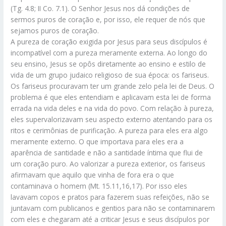
(Tg. 4.8; II Co. 7.1). O Senhor Jesus nos dá condições de
sermos puros de coração e, por isso, ele requer de nós que
sejamos puros de coração.
A pureza de coração exigida por Jesus para seus discípulos é
incompatível com a pureza meramente externa. Ao longo do
seu ensino, Jesus se opôs diretamente ao ensino e estilo de
vida de um grupo judaico religioso de sua época: os fariseus.
Os fariseus procuravam ter um grande zelo pela lei de Deus. O
problema é que eles entendiam e aplicavam esta lei de forma
errada na vida deles e na vida do povo. Com relação à pureza,
eles supervalorizavam seu aspecto externo atentando para os
ritos e cerimônias de purificação. A pureza para eles era algo
meramente externo. O que importava para eles era a
aparência de santidade e não a santidade íntima que flui de
um coração puro. Ao valorizar a pureza exterior, os fariseus
afirmavam que aquilo que vinha de fora era o que
contaminava o homem (Mt. 15.11,16,17). Por isso eles
lavavam copos e pratos para fazerem suas refeições, não se
juntavam com publicanos e gentios para não se contaminarem
com eles e chegaram até a criticar Jesus e seus discípulos por