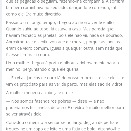
que as pegadas o seguiam, fazendo-lhe companhia. A sombra
também caminhava ao seu lado, dançando e correndo, tal
como ele. Era muito divertido.
Passado um longo tempo, chegou ao morro verde e alto.
Quando subiu ao topo, lá estava a casa. Mas parecia que
haviam fechado as janelas, pois ele não viu nada de dourado.
Aproximou-se e sentiu vontade de chorar, porque as janelas
eram de vidro comum, iguais a qualquer outra, sem nada que
fizesse lembrar o ouro.
Uma mulher chegou à porta e olhou carinhosamente para o
menino, perguntando o que ele queria.
— Eu vi as janelas de ouro lá do nosso morro — disse ele — e
vim de propósito para as ver de perto, mas elas são de vidro!
A mulher meneou a cabeça e riu-se.
— Nós somos fazendeiros pobres — disse — e não
poderíamos ter janelas de ouro. E o vidro é muito melhor para
se ver através dele!
Convidou o menino a sentar-se no largo degrau de pedra e
trouxe-lhe um copo de leite e uma fatia de bolo, dizendo-lhe