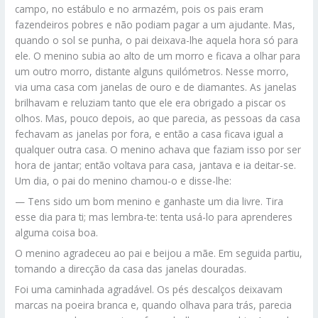
campo, no estábulo e no armazém, pois os pais eram
fazendeiros pobres e não podiam pagar a um ajudante. Mas,
quando o sol se punha, o pai deixava-lhe aquela hora só para
ele. O menino subia ao alto de um morro e ficava a olhar para
um outro morro, distante alguns quilómetros. Nesse morro,
via uma casa com janelas de ouro e de diamantes. As janelas
brilhavam e reluziam tanto que ele era obrigado a piscar os
olhos. Mas, pouco depois, ao que parecia, as pessoas da casa
fechavam as janelas por fora, e então a casa ficava igual a
qualquer outra casa. O menino achava que faziam isso por ser
hora de jantar; então voltava para casa, jantava e ia deitar-se.
Um dia, o pai do menino chamou-o e disse-lhe:
— Tens sido um bom menino e ganhaste um dia livre. Tira
esse dia para ti; mas lembra-te: tenta usá-lo para aprenderes
alguma coisa boa.
O menino agradeceu ao pai e beijou a mãe. Em seguida partiu,
tomando a direcção da casa das janelas douradas.
Foi uma caminhada agradável. Os pés descalços deixavam
marcas na poeira branca e, quando olhava para trás, parecia