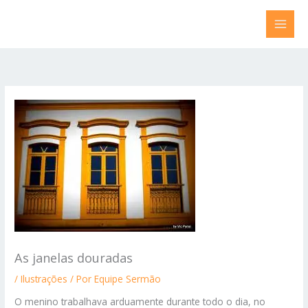
Ir
para
o
conteúdo
As janelas douradas
/
Ilustrações
/ Por
Equipe Sermão
O menino trabalhava arduamente durante todo o dia, no