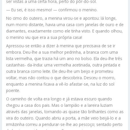
ser vistas a uma certa hora, perto do pôr-do-sol.
— Eu sei, é isso mesmo! — confirmou o menino.
No cimo do outeiro, a menina virou-se e apontou: lá longe,
num morro distante, havia uma casa com janelas de ouro e de
diamantes, exactamente como ele tinha visto. E quando olhou,
o menino viu que era a sua própria casa!
Apressou-se então a dizer à menina que precisava de se ir
embora. Deu-lhe a sua melhor pedrinha, a branca com uma
lista vermelha, que trazia há um ano no bolso. Ela deu-lhe três
castanhas- da-índia: uma vermelha acetinada, outra pintada e
outra branca como leite. Ele deu-lhe um beijo e prometeu
voltar, mas não contou o que descobrira. Desceu o morro,
enquanto a menina ficava a vê-lo afastar-se, na luz do sol
poente.
O caminho de volta era longo e já estava escuro quando
chegou a casa dos pais. Mas o lampião e a lareira luziam
através das janelas, tornando-as quase tão brilhantes como as
vira do outeiro. Quando abriu a porta, a mãe veio beijá-lo e a
irmãzinha correu a pendurar-se-lhe ao pescoço; sentado perto