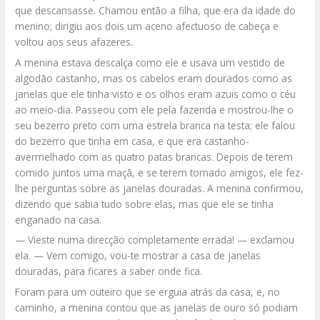
que descansasse. Chamou então a filha, que era da idade do
menino; dirigiu aos dois um aceno afectuoso de cabeça e
voltou aos seus afazeres.
A menina estava descalça como ele e usava um vestido de
algodão castanho, mas os cabelos eram dourados como as
janelas que ele tinha visto e os olhos eram azuis como o céu
ao meio-dia. Passeou com ele pela fazenda e mostrou-lhe o
seu bezerro preto com uma estrela branca na testa; ele falou
do bezerro que tinha em casa, e que era castanho-
avermelhado com as quatro patas brancas. Depois de terem
comido juntos uma maçã, e se terem tornado amigos, ele fez-
lhe perguntas sobre as janelas douradas. A menina confirmou,
dizendo que sabia tudo sobre elas, mas que ele se tinha
enganado na casa.
— Vieste numa direcção completamente errada! — exclamou
ela. — Vem comigo, vou-te mostrar a casa de janelas
douradas, para ficares a saber onde fica.
Foram para um outeiro que se erguia atrás da casa, e, no
caminho, a menina contou que as janelas de ouro só podiam