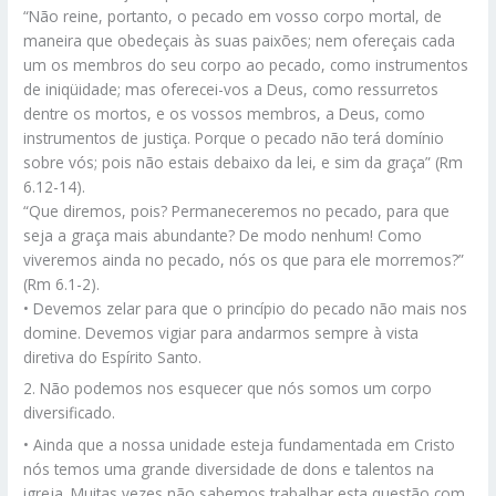
“Não reine, portanto, o pecado em vosso corpo mortal, de
maneira que obedeçais às suas paixões; nem ofereçais cada
um os membros do seu corpo ao pecado, como instrumentos
de iniqüidade; mas oferecei-vos a Deus, como ressurretos
dentre os mortos, e os vossos membros, a Deus, como
instrumentos de justiça. Porque o pecado não terá domínio
sobre vós; pois não estais debaixo da lei, e sim da graça” (Rm
6.12-14).
“Que diremos, pois? Permaneceremos no pecado, para que
seja a graça mais abundante? De modo nenhum! Como
viveremos ainda no pecado, nós os que para ele morremos?”
(Rm 6.1-2).
• Devemos zelar para que o princípio do pecado não mais nos
domine. Devemos vigiar para andarmos sempre à vista
diretiva do Espírito Santo.
2. Não podemos nos esquecer que nós somos um corpo
diversificado.
• Ainda que a nossa unidade esteja fundamentada em Cristo
nós temos uma grande diversidade de dons e talentos na
igreja. Muitas vezes não sabemos trabalhar esta questão com