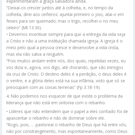
experimentaram a graça salvadora ainda.
“Deixai-os crescer juntos até à colheita, e, no tempo da
colheita, direi aos ceifeiros: ajuntai primeiro o joio, atai-o em
feixes para ser queimado; mas o trigo, recolhei-o no meu
celeiro” (Mt 13.30).
• Devemos incentivar sempre para que a entrega da vida seja
a Cristo e não a uma instituição chamada igreja. A igreja é o
meio pelo qual a pessoa cresce e desenvolve a vida crista,
mas ela não salva a ninguém.
“Pois muitos andam entre nós, dos quais, repetidas vezes, eu
vos dizia e, agora, vos digo, até chorando, que são inimigos
da cruz de Cristo. O destino deles é a perdição, o deus deles é
o ventre, e a glória deles está na sua infâmia, visto que só se
preocupam com as coisas terrenas” (Fp 3.18-19).
4. Não podemos nos esquecer de que existe o problema da
liderança que não está em sintonia com o rebanho.
• Líderes que não entendem que o papel a eles confiado foi de
apascentar o rebanho e não de dominar sobre ele.
“Rogo, pois, … pastoreai o rebanho de Deus que há entre vós,
não por constrangimento, mas espontaneamente, como Deus