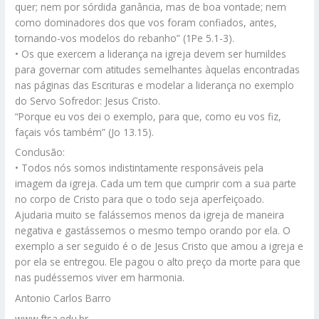
quer; nem por sórdida ganância, mas de boa vontade; nem
como dominadores dos que vos foram confiados, antes,
tornando-vos modelos do rebanho” (1Pe 5.1-3).
• Os que exercem a liderança na igreja devem ser humildes
para governar com atitudes semelhantes àquelas encontradas
nas páginas das Escrituras e modelar a liderança no exemplo
do Servo Sofredor: Jesus Cristo.
“Porque eu vos dei o exemplo, para que, como eu vos fiz,
façais vós também” (Jo 13.15).
Conclusão:
• Todos nós somos indistintamente responsáveis pela
imagem da igreja. Cada um tem que cumprir com a sua parte
no corpo de Cristo para que o todo seja aperfeiçoado.
Ajudaria muito se falássemos menos da igreja de maneira
negativa e gastássemos o mesmo tempo orando por ela. O
exemplo a ser seguido é o de Jesus Cristo que amou a igreja e
por ela se entregou. Ele pagou o alto preço da morte para que
nas pudéssemos viver em harmonia.
Antonio Carlos Barro
www.ftsa.edu.br