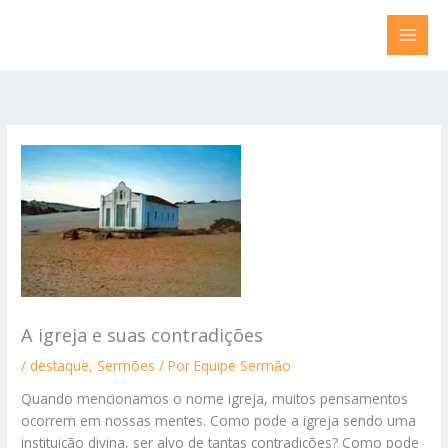
Ir
para
o
conteúdo
A igreja e suas contradições
/
destaque
,
Sermões
/ Por
Equipe Sermão
Quando mencionamos o nome igreja, muitos pensamentos
ocorrem em nossas mentes. Como pode a igreja sendo uma
instituição divina, ser alvo de tantas contradições? Como pode